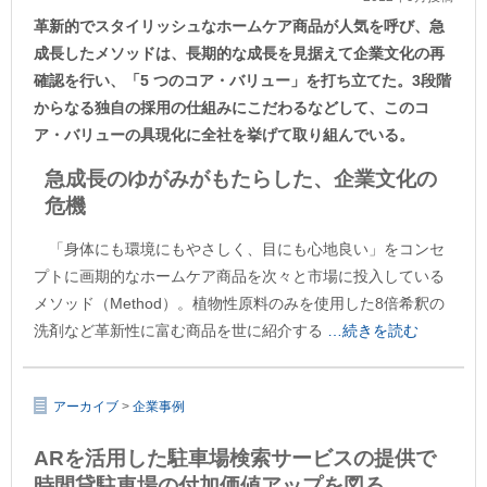
革新的でスタイリッシュなホームケア商品が人気を呼び、急
成長したメソッドは、長期的な成長を見据えて企業文化の再
確認を行い、「5 つのコア・バリュー」を打ち立てた。3段階
からなる独自の採用の仕組みにこだわるなどして、このコ
ア・バリューの具現化に全社を挙げて取り組んでいる。
急成長のゆがみがもたらした、企業文化の
危機
「身体にも環境にもやさしく、目にも心地良い」をコンセ
プトに画期的なホームケア商品を次々と市場に投入している
メソッド（Method）。植物性原料のみを使用した8倍希釈の
洗剤など革新性に富む商品を世に紹介する
…続きを読む
アーカイブ
>
企業事例
ARを活用した駐車場検索サービスの提供で
時間貸駐車場の付加価値アップを図る