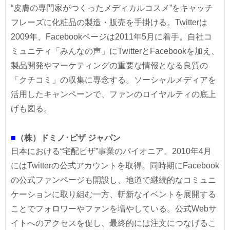
“皮膚の専門家がつくったメディカルコスメ”をキャッチ
フレーズに化粧品の製造・販売を手掛ける。Twitterは
2009年、Facebookページは2011年5月に着手。自社コ
ミュニティ「みんなの声」にTwitterとFacebookを加え、
製品開発やマーケティングの重要な情報となる良質の
「クチコミ」の収集に専念する。ソーシャルメディアを
活用したキャンペーンで、ファンのロイヤルティの底上
げも図る。
■
（株）ドミノ･ピザ ジャパン
日本における“宅配ピザ”事業のパイオニア。2010年4月
にはTwitterの公式アカウントを取得。同時期にFacebook
の公式ファンページも開設し、地道で継続的なコミュニ
ケーションに取り組む一方、斬新なイベントを展開する
ことでフォロワーやファンを増やしている。公式Webサ
イトへのアクセスを促し、最終的には注文につなげるこ