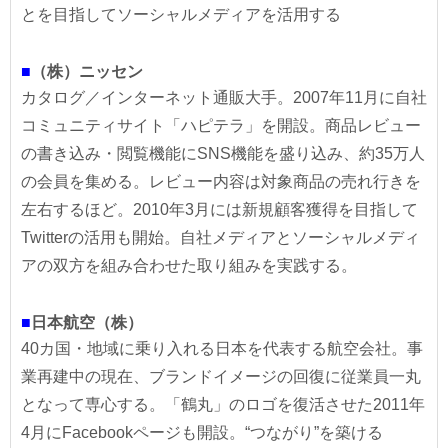
とを目指してソーシャルメディアを活用する
■
（株）ニッセン
カタログ／インターネット通販大手。2007年11月に自社
コミュニティサイト「ハピテラ」を開設。商品レビュー
の書き込み・閲覧機能にSNS機能を盛り込み、約35万人
の会員を集める。レビュー内容は対象商品の売れ行きを
左右するほど。2010年3月には新規顧客獲得を目指して
Twitterの活用も開始。自社メディアとソーシャルメディ
アの双方を組み合わせた取り組みを実践する。
■
日本航空（株）
40カ国・地域に乗り入れる日本を代表する航空会社。事
業再建中の現在、ブランドイメージの回復に従業員一丸
となって専心する。「鶴丸」のロゴを復活させた2011年
4月にFacebookページも開設。“つながり”を築ける