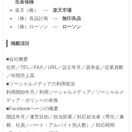
生命保険
楽天（株） ―
楽天市場
（株）良品計画 ―
無印良品
（株）ローソン ―
ローソン
掲載項目
■会社概要
住所／TEL／FAX／URL／設立年月／資本金／従業員数
／年間売上高
■ソーシャルメディアの利用状況
利用開始年月／利用ソーシャルメディア／ソーシャルメ
ディア・ポリシーの有無
■Facebookページの概要
開設年月／運営目的／担当部署／対応担当者（専任／兼
務、社員／パート・アルバイト別人数）／対応時間