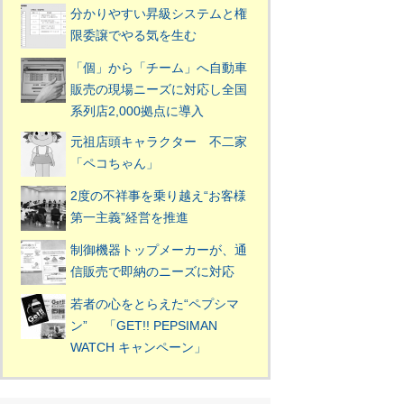
分かりやすい昇級システムと権
限委譲でやる気を生む
「個」から「チーム」へ自動車
販売の現場ニーズに対応し全国
系列店2,000拠点に導入
元祖店頭キャラクター 不二家
「ペコちゃん」
2度の不祥事を乗り越え“お客様
第一主義”経営を推進
制御機器トップメーカーが、通
信販売で即納のニーズに対応
若者の心をとらえた“ペプシマ
ン” 「GET!! PEPSIMAN
WATCH キャンペーン」