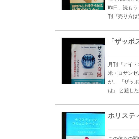
昨日、読もう
刊『売り方は
「ザッポ
月刊『アイ・
米・ロサンゼ
が、 『ザッ
は』 と題し
ホリステ
この休みの間