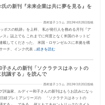
ぶ氏の新刊『未来企業は共に夢を見る』を
西村道子コラム 2013年4月28日投稿
『ザッポスの軌跡』を上梓、 私が発行人を務める月刊『ア
レス』誌上でも これまでに何度となく米国のネットビ
連載してくださった、 米国・ロサンゼルスに本拠を構
サーチ、インク代表
...続きを読む
和子さんの新刊「ソクラテスはネットの
に抗議する」を読んで
西村道子コラム 2013年3月20日投稿
グ評論家、ルディー和子さんの新刊はもうお読みになっ
 日経プレミアシリーズの 「ソクラテスはネットの
議する」 である。 何ともエキセントリックなタイト