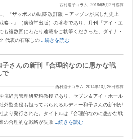
西村道子コラム 2016年5月2日投稿
日に、『ザッポスの軌跡 改訂版 ～アマゾンが屈した史上
戦略～』（廣済堂出版）の著者であり、月刊『アイ・エ
でも複数回にわたり連載をご執筆くださった、ダイナ・
ク 代表の石塚しの
...続きを読む
和子さんの新刊『合理的なのに愚かな戦
んで
西村道子コラム 2014年10月26日投稿
学院経営管理研究科教授であり、セブン＆アイ・ホール
社外監査役も担っておられるルディー和子さんの新刊が
社より発行された。タイトルは『合理的なのに愚かな戦
業の合理的な戦略が失敗
...続きを読む