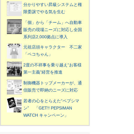
分かりやすい昇級システムと権
限委譲でやる気を生む
「個」から「チーム」へ自動車
販売の現場ニーズに対応し全国
系列店2,000拠点に導入
元祖店頭キャラクター 不二家
「ペコちゃん」
2度の不祥事を乗り越え“お客様
第一主義”経営を推進
制御機器トップメーカーが、通
信販売で即納のニーズに対応
若者の心をとらえた“ペプシマ
ン” 「GET!! PEPSIMAN
WATCH キャンペーン」