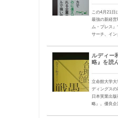
この4月21
最強の新経営
ム・プレス』
サーチ、イン
ルディー
略』を読
立命館大学大
ディングスの
日本実業出版
略』。優良企