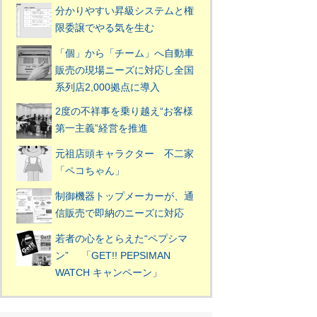
分かりやすい昇級システムと権
限委譲でやる気を生む
「個」から「チーム」へ自動車
販売の現場ニーズに対応し全国
系列店2,000拠点に導入
2度の不祥事を乗り越え“お客様
第一主義”経営を推進
元祖店頭キャラクター 不二家
「ペコちゃん」
制御機器トップメーカーが、通
信販売で即納のニーズに対応
若者の心をとらえた“ペプシマ
ン” 「GET!! PEPSIMAN
WATCH キャンペーン」