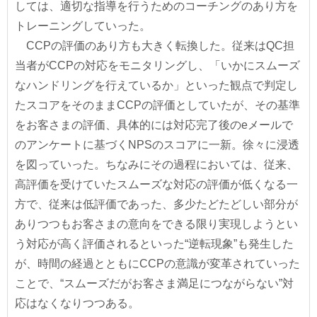
しては、適切な指導を行うためのコーチングのあり方を
トレーニングしていった。
CCPの評価のあり方も大きく転換した。従来はQC担
当者がCCPの対応をモニタリングし、「いかにスムーズ
なハンドリングを行えているか」といった観点で判定し
たスコアをそのままCCPの評価としていたが、その基準
をお客さまの評価、具体的には対応完了後のeメールで
のアンケートに基づくNPSのスコアに一新。徐々に浸透
を図っていった。ちなみにその過程においては、従来、
高評価を受けていたスムーズな対応の評価が低くなる一
方で、従来は低評価であった、多少たどたどしい部分が
ありつつもお客さまの意向をできる限り実現しようとい
う対応が高く評価されるといった“逆転現象”も発生した
が、時間の経過とともにCCPの意識が変革されていった
ことで、“スムーズだがお客さま満足につながらない”対
応はなくなりつつある。