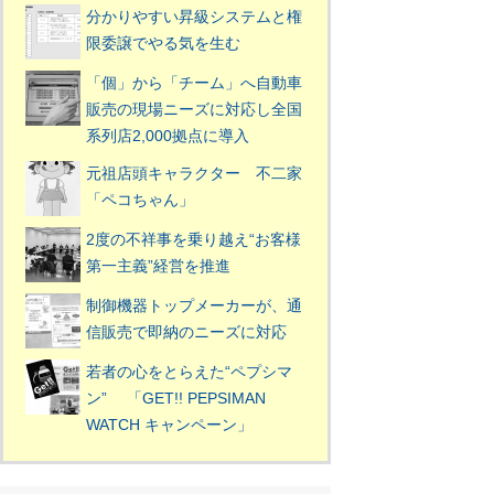
分かりやすい昇級システムと権
限委譲でやる気を生む
「個」から「チーム」へ自動車
販売の現場ニーズに対応し全国
系列店2,000拠点に導入
元祖店頭キャラクター 不二家
「ペコちゃん」
2度の不祥事を乗り越え“お客様
第一主義”経営を推進
制御機器トップメーカーが、通
信販売で即納のニーズに対応
若者の心をとらえた“ペプシマ
ン” 「GET!! PEPSIMAN
WATCH キャンペーン」