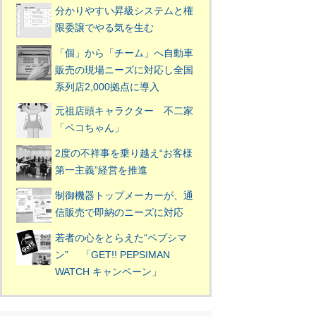
分かりやすい昇級システムと権
限委譲でやる気を生む
「個」から「チーム」へ自動車
販売の現場ニーズに対応し全国
系列店2,000拠点に導入
元祖店頭キャラクター 不二家
「ペコちゃん」
2度の不祥事を乗り越え“お客様
第一主義”経営を推進
制御機器トップメーカーが、通
信販売で即納のニーズに対応
若者の心をとらえた“ペプシマ
ン” 「GET!! PEPSIMAN
WATCH キャンペーン」