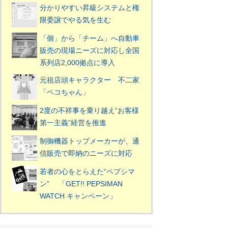
分かりやすい昇級システムと権
限委譲でやる気を生む
「個」から「チーム」へ自動車
販売の現場ニーズに対応し全国
系列店2,000拠点に導入
元祖店頭キャラクター 不二家
「ペコちゃん」
2度の不祥事を乗り越え“お客様
第一主義”経営を推進
制御機器トップメーカーが、通
信販売で即納のニーズに対応
若者の心をとらえた“ペプシマ
ン” 「GET!! PEPSIMAN
WATCH キャンペーン」