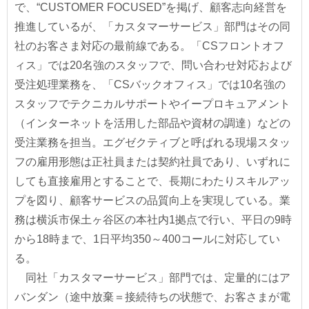
で、“CUSTOMER FOCUSED”を掲げ、顧客志向経営を
推進しているが、「カスタマーサービス」部門はその同
社のお客さま対応の最前線である。「CSフロントオフ
ィス」では20名強のスタッフで、問い合わせ対応および
受注処理業務を、「CSバックオフィス」では10名強の
スタッフでテクニカルサポートやイープロキュアメント
（インターネットを活用した部品や資材の調達）などの
受注業務を担当。エグゼクティブと呼ばれる現場スタッ
フの雇用形態は正社員または契約社員であり、いずれに
しても直接雇用とすることで、長期にわたりスキルアッ
プを図り、顧客サービスの品質向上を実現している。業
務は横浜市保土ヶ谷区の本社内1拠点で行い、平日の9時
から18時まで、1日平均350～400コールに対応してい
る。
同社「カスタマーサービス」部門では、定量的にはア
バンダン（途中放棄＝接続待ちの状態で、お客さまが電