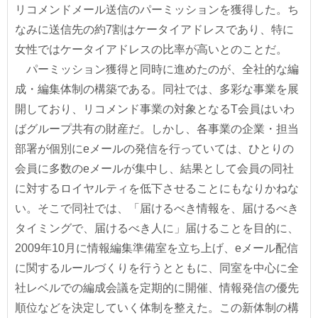
リコメンドメール送信のパーミッションを獲得した。ち
なみに送信先の約7割はケータイアドレスであり、特に
女性ではケータイアドレスの比率が高いとのことだ。
パーミッション獲得と同時に進めたのが、全社的な編
成・編集体制の構築である。同社では、多彩な事業を展
開しており、リコメンド事業の対象となるT会員はいわ
ばグループ共有の財産だ。しかし、各事業の企業・担当
部署が個別にeメールの発信を行っていては、ひとりの
会員に多数のeメールが集中し、結果として会員の同社
に対するロイヤルティを低下させることにもなりかねな
い。そこで同社では、「届けるべき情報を、届けるべき
タイミングで、届けるべき人に」届けることを目的に、
2009年10月に情報編集準備室を立ち上げ、eメール配信
に関するルールづくりを行うとともに、同室を中心に全
社レベルでの編成会議を定期的に開催、情報発信の優先
順位などを決定していく体制を整えた。この新体制の構