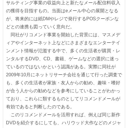
サルティング事業の収益向上と新たなメール配信料収入
の獲得を目指すもの。当面はeメール中心の展開となる
が、将来的には紙DMやレジで発行するPOSクーポンな
どとの連携も図っていく意向だ。
同社がリコメンド事業を開始した背景には、マスメデ
ィアやインターネット上などにさまざまなエンターテイ
ンメント情報が氾濫する中で、多くの生活者が購買・レ
ンタルするDVD、CD、書籍、ゲームなどの選択に迷っ
ているのではないかという認識がある。実際に同社が
2009年10月にネットリサーチ会社を通じて行った調査で
も、多くの生活者が家族・友人からの勧め、趣味・嗜好
が合う人からの勧めなどを参考にしていることがわかっ
ており、これらに類するものとしてリコメンドメールが
有効であると判断したのである。
このリコメンドメールを活用すれば、例えば同じ新作
DVDを紹介するにしても、ハリウッド大作などのメジャ