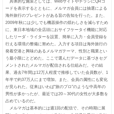
具体的な施策としては、WebサイトやチラシにQRコ
ードを表示するとともに、メルマガ会員には抽選による
海外旅行のプレゼントがある旨の告知を行った。また、
2009年秋には少しでも機器操作の煩わしさを減らすため
に、東日本地域の全店頭におサイフケータイ機能に対応
したリーダ・ライターを設置、簡単に入力・会員登録を
行える環境の整備に努めた。入力する項目は海外旅行の
発着空港と興味のあるメルマガテーマ、性別と職業とい
う最小限にとどめた。ここで選んだデータに基づきセグ
メントされたメルマガが配信される仕組みだ。その結
果、過去7年間は12万人程度で推移していた会員数が、1
年半で約37万人にまで増加。また、会員の属性にも変化
が見られた。従来はいわば“旅のプロ”のような中高年の
男性が多かったが、最近では20～30代の女性が大多数を
占めているのだ。
メルマガは基本的には週1回の配信で、その時期に展