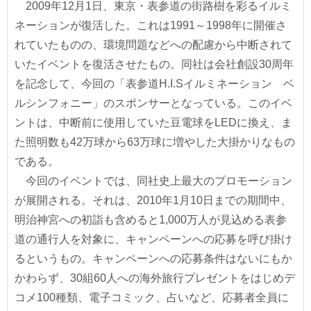
2009年12月1日、東京・表参道の街路樹を彩るイルミ
ネーションが復活した。これは1991～1998年に開催さ
れていたものの、環境問題などへの配慮から中断されて
いたイベントを復活させたもの。同社は会社創設30周年
を記念して、今回の「表参道H.I.Sイルミネーション ベ
ルシンフォニー」のスポンサーとなっている。このイベ
ントは、中断前に使用していた豆電球をLEDに換え、ま
た照明数も42万球から63万球に増やした大掛かりなもの
である。
今回のイベントでは、同社史上最大のプロモーション
が展開される。それは、2010年1月10日までの期間中、
明治神宮への初詣も含めると1,000万人が見込める表参
道の通行人を対象に、キャンペーンへの応募を呼び掛け
るというもの。キャンペーンへの応募条件はないにもか
かわらず、30組60人への海外旅行プレゼントをはじめデ
コメ100種類、電子コミック、占いなど、応募者全員に