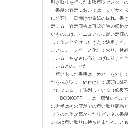
引き取りを行った出張買取センター
書籍の査定においては、まずサイズ
に分類し、日焼けや表紙の破れ、書
定する。査定価格は再販売時の価格が
いものには、マニュアルに従い定価
じてランク分けしたうえで決定する。
ごとにデータベース化しており、検
ている。ちなみに売り上げに対する仕
ているとのことだ。
買い取った書籍は、カバーを外して
れを拭き取り、値付けして店頭に陳列
フレッシュして陳列している（修復
「BOOKOFF」では、店舗レベル
の大半はその店舗での買い取り商品
ックの比重が高かったりビジネス書
ンルは買い取りに持ち込まれること