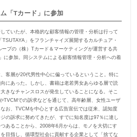
ム「Tカード」に参加
していたが、本格的な顧客情報の管理・分析は行って
に「TSUTAYA」をフランチャイズ展開するカルチュア・
ループの（株）Tカード＆マーケティングが運営する共
」に参加。同システムによる顧客情報管理・分析への着
、客層が20代男性中心に偏っているということ。特に
傾向にあった。しかし、書籍は老若男女あらゆる層で読
は大きなチャンスロスが発生していることになる。そこ
やTVCMでの訴求などを通じて、高年齢層、女性ユーザ
なお、TVCMを中心とする広告宣伝では従来、認知度
ジの訴求に努めてきたが、すでに知名度は97％に達し
つあることから、2008年6月からは、モノを大切にす
ラを目指し、循環型社会に貢献する企業として「捨てな