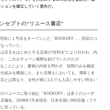
ジションを確立していく意向だ。
ンセプトの“リユース書店”
宅街に１号店をオープンした「BOOKOFF」。同店のコ
異なっていた。
店主をはじめとする店員の“目利き”により行われ、内
いた。これがチェーン展開を妨げていたのだが、
底することにより、書籍の内容を問わず、状態のみを確認
る仕組みを構築した。また店構えにおいても、薄暗く女
店とは異なり、女性が夜に1人でも入店しやすい明るい
リユースに取り組む「BOOKOFF」は多くのユーザ
舗化。2008年7月末現在、日本全国に900店舗（フラ
でに至っている。