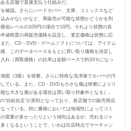
のある店舗で直接支払う仕組みだ。
を確認。さらにハードカバー、文庫、コミックスなど
き込みがないかなど、再販売が可能な状態かどうかを判
最低レベルの105円の場合で10円。それより状態の良
の半値程度の再販売価格を設定し、査定価格は状態に応
また、CD・DVD・ゲームソフトについては、アイテム
品後、このデータベースをもとに買い取り価格を決定し
入れ（買取価格）の比率は金額ベースで約33％になっ
側面（3面）を研磨。さらに特殊な洗浄液でカバーの汚
している。また、CD・DVDも小さな傷は研磨によりリ
不能な大きな傷がある場合は買い取り対象外となる）。
での“自給自足”が原則となっており、各店舗での販売商品
となっている。特に書籍においては地域性によってコミ
籍の需要が多かったりという傾向はあるが、売れるジャ
も多くなるということで、いわば出店時点でマーチャン