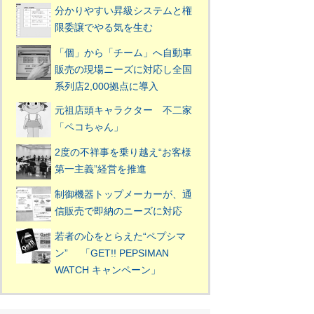
分かりやすい昇級システムと権
限委譲でやる気を生む
「個」から「チーム」へ自動車
販売の現場ニーズに対応し全国
系列店2,000拠点に導入
元祖店頭キャラクター 不二家
「ペコちゃん」
2度の不祥事を乗り越え“お客様
第一主義”経営を推進
制御機器トップメーカーが、通
信販売で即納のニーズに対応
若者の心をとらえた“ペプシマ
ン” 「GET!! PEPSIMAN
WATCH キャンペーン」