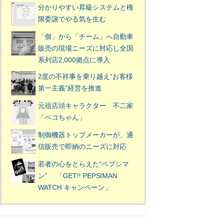
分かりやすい昇級システムと権
限委譲でやる気を生む
「個」から「チーム」へ自動車
販売の現場ニーズに対応し全国
系列店2,000拠点に導入
2度の不祥事を乗り越え“お客様
第一主義”経営を推進
元祖店頭キャラクター 不二家
「ペコちゃん」
制御機器トップメーカーが、通
信販売で即納のニーズに対応
若者の心をとらえた“ペプシマ
ン” 「GET!! PEPSIMAN
WATCH キャンペーン」