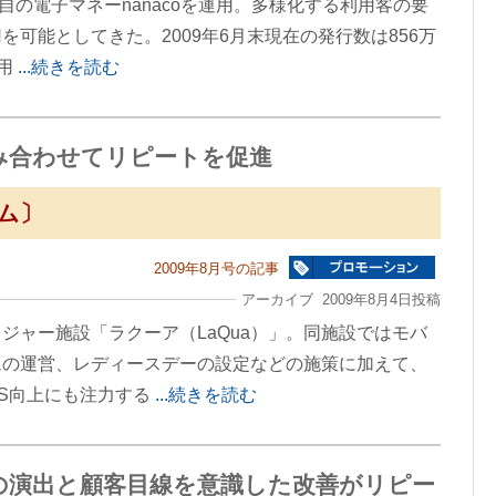
独自の電子マネーnanacoを運用。多様化する利用客の要
可能としてきた。2009年6月末現在の発行数は856万
利用
...続きを読む
み合わせてリピートを促進
ム〕
2009年8月号の記事
アーカイブ 2009年8月4日投稿
ジャー施設「ラクーア（LaQua）」。同施設ではモバ
ムの運営、レディースデーの設定などの施策に加えて、
S向上にも注力する
...続きを読む
の演出と顧客目線を意識した改善がリピー