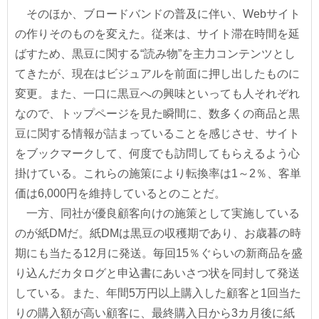
そのほか、ブロードバンドの普及に伴い、Webサイト
の作りそのものを変えた。従来は、サイト滞在時間を延
ばすため、黒豆に関する“読み物”を主力コンテンツとし
てきたが、現在はビジュアルを前面に押し出したものに
変更。また、一口に黒豆への興味といっても人それぞれ
なので、トップページを見た瞬間に、数多くの商品と黒
豆に関する情報が詰まっていることを感じさせ、サイト
をブックマークして、何度でも訪問してもらえるよう心
掛けている。これらの施策により転換率は1～2％、客単
価は6,000円を維持しているとのことだ。
一方、同社が優良顧客向けの施策として実施している
のが紙DMだ。紙DMは黒豆の収穫期であり、お歳暮の時
期にも当たる12月に発送。毎回15％ぐらいの新商品を盛
り込んだカタログと申込書にあいさつ状を同封して発送
している。また、年間5万円以上購入した顧客と1回当た
りの購入額が高い顧客に、最終購入日から3カ月後に紙