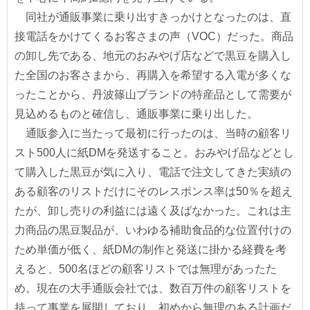
同社が通販事業に乗り出すきっかけとなったのは、直
接電話をかけてくるお客さまの声（VOC）だった。商品
の卸し先である、地元のおみやげ店などで黒豆を購入し
た全国のお客さまから、再購入を希望する入電が多くな
ったことから、丹波篠山ブランドの特産品として需要が
見込めるものと確信し、通販事業に乗り出した。
通販参入に当たって最初に行ったのは、当時の顧客リ
スト500人に紙DMを発送すること。おみやげ品などとし
て購入した黒豆が気に入り、電話で注文してきた実績の
ある顧客のリストだけにそのレスポンス率は50％を超え
たが、卸し売りの利益には遠く及ばなかった。これは主
力商品の黒豆製品が、いわゆる補助食品的な位置付けの
ため単価が低く、紙DMの制作と発送に掛かる経費を考
えると、500名ほどの顧客リストでは無理があったた
め。現在の大手通販会社では、数百万件の顧客リストを
持って事業を展開しており、初めから無理のある計画だ