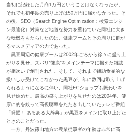
当初に記録した月商1万円ということはなくなったが、
それでも初年度の売り上げは50万円に届かなかった。そ
の後、SEO（Search Engine Optimization：検索エンジ
ン最適化）対策など地道な努力を重ねていた同社に大き
な転機をもたらしたのは、健康ブームとその周りに群が
るマスメディアの力であった。
黒豆周辺の健康ブームは2002年ごろから徐々に盛り上
がりを見せ、ズバリ“健康”をメインテーマに据えた雑誌
が相次いで創刊された。そして、それまで補助食品的な
扱いしか受けてこなかった黒豆が、年に数回は取り上げ
られるようになるに伴い、同社ECショップも賑わいを
見せ始めた。最高の盛り上がりを見せたのは2004年、健
康に的を絞って高視聴率をたたき出していたテレビ番組
「発掘！ あるある大辞典」が黒豆をメインに取り上げた
ときのことだった。
一方、丹波篠山地方の農業従事者の年齢は非常に高