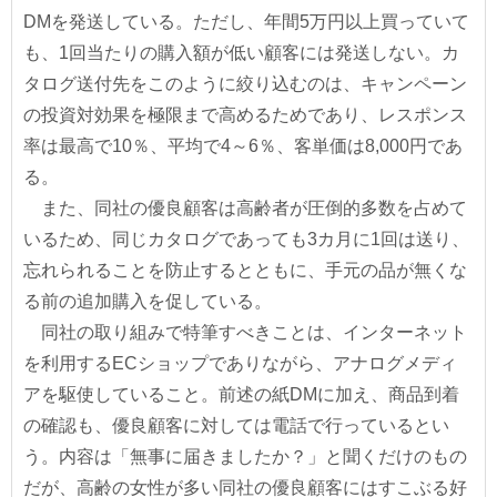
DMを発送している。ただし、年間5万円以上買っていて
も、1回当たりの購入額が低い顧客には発送しない。カ
タログ送付先をこのように絞り込むのは、キャンペーン
の投資対効果を極限まで高めるためであり、レスポンス
率は最高で10％、平均で4～6％、客単価は8,000円であ
る。
また、同社の優良顧客は高齢者が圧倒的多数を占めて
いるため、同じカタログであっても3カ月に1回は送り、
忘れられることを防止するとともに、手元の品が無くな
る前の追加購入を促している。
同社の取り組みで特筆すべきことは、インターネット
を利用するECショップでありながら、アナログメディ
アを駆使していること。前述の紙DMに加え、商品到着
の確認も、優良顧客に対しては電話で行っているとい
う。内容は「無事に届きましたか？」と聞くだけのもの
だが、高齢の女性が多い同社の優良顧客にはすこぶる好