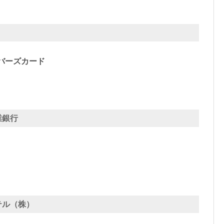
）
バーズカード
業銀行
テル（株）