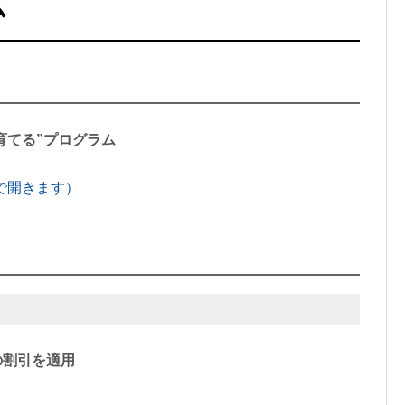
ム
育てる”プログラム
で開きます）
の割引を適用