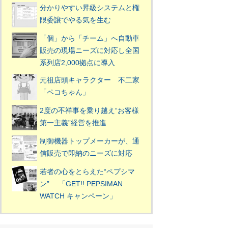
分かりやすい昇級システムと権
限委譲でやる気を生む
「個」から「チーム」へ自動車
販売の現場ニーズに対応し全国
系列店2,000拠点に導入
元祖店頭キャラクター 不二家
「ペコちゃん」
2度の不祥事を乗り越え“お客様
第一主義”経営を推進
制御機器トップメーカーが、通
信販売で即納のニーズに対応
若者の心をとらえた“ペプシマ
ン” 「GET!! PEPSIMAN
WATCH キャンペーン」