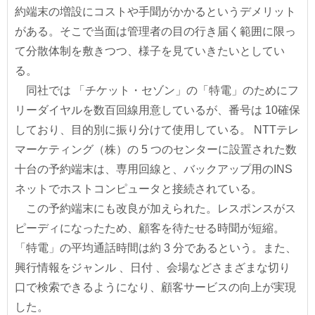
約端末の増設にコストや手聞がかかるというデメリット
がある。そこで当面は管理者の目の行き届く範囲に限っ
て分散体制を敷きつつ、様子を見ていきたいとしてい
る。
同社では 「チケット・セゾン」の「特電」のためにフ
リーダイヤルを数百回線用意しているが、番号は 10確保
しており、目的別に振り分けて使用している。 NTTテレ
マーケティング（株）の 5 つのセンターに設置された数
十台の予約端末は、専用回線と、バックアップ用のINS
ネットでホストコンピュータと接続されている。
この予約端末にも改良が加えられた。レスポンスがス
ピーディになったため、顧客を待たせる時聞が短縮。
「特電」の平均通話時間は約 3 分であるという。また、
興行情報をジャンル 、日付 、会場などさまざまな切り
口で検索できるようになり、顧客サービスの向上が実現
した。