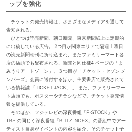
ップを強化
チケットの発売情報は、さまざまなメディアを通して
告知される。
ひとつは読売新聞、朝日新聞、東京新聞紙上に定期的
に出稿している広告。 2つ目が関東エリアで隔週土曜日
の読売新聞朝刊に折り込まれ、またファミリーマート各
店の店頭でも配布される、新聞と同仕様4 ページの「よ
みうりアートゾーン」。 3 つ目が「チケット・セゾン メ
ンバーズ」会員に送付するほか、主要書店で販売されて
いる情報誌 「TICKET JACK」 。 また、ファミリーマー
ト店頭でも、ポスターやチラシなどで、チケット発売情
報を提供している。
そのほか、フジテレビの深夜番組「P-STOCK」や
TBS の同じく深夜番組「BLITZ INDEX」の番組中でアー
ティスト自身がイベントの内容を紹介、そのチケット予