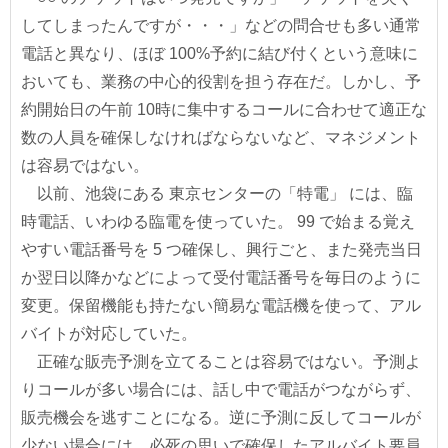
してしまったんですが・・・」などの問合せも多い通常
電話と異なり、ほぼ 100%予約に結び付くという意味に
おいても、業務の中心的役割を担う存在だ。しかし、予
約開始日の午前 10時に集中するコールに合わせて適正な
数の人員を確保しなければならないなど、マネジメント
は容易ではない。
以前、池袋にある 東京センターの「特電」 には、臨
時電話、いわゆる臨電を使っていた。 99 で始まる覚え
やすい電話番号を 5 つ確保し、興行ごと、また発売当日
か翌日以降かなどによって受付電話番号を毎日のように
変更。保留機能も持たない簡易な電話機を使って、アル
バイトが対応していた。
正確な販売予測を立てることは容易ではない。予測よ
りコールが多い場合には、話し中で電話がつながらず、
販売機会を逃すことになる。逆に予測に反してコールが
少ない場合には、必死の思いで確保したアルバイト要員