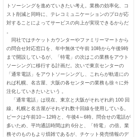
トソーシングを進めていきたい考え。業務の効率化、コ
スト削減と同時に、テレコミュニケーションのプロが応
対することによってサービスの向上が実現できるからだ
。
同社ではチケットカウンターやファミリーマートから
の問合せ対応窓口を、年中無休で午前 10時から午後9時
まで開設しているが、「特電」の次はこの業務をアウト
ソーシングに移行する計画だ。次いで東京センターの
「通常電話」をアウトソーシングし、これらが軌道にの
れば札幌、名古屋、大阪の各センターの業務も徐々に外
注化していきたいという 。
「通常電話」は現在、東京と大阪がそれぞれ約 100 回
線、札幌と名古屋がそれぞれ数十回線を使用している。
ピークは午前10～12時と、午後4～6時。問合せの電話が
多いため、平均通話時間は約 6分と、「特電」 の倍。業
務そのものもより煩雑であるが、チケット発売情報のデ