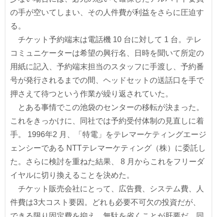
の手が空いてしまい、その人件費が利益をさらに圧迫す
る。
チケット予約端末は電話機 10 台に対して 1 台。テレ
コミュニケーターは希望の興行名、日時を聞いて所定の
用紙に記入、予約端末担当のスタッフに手渡し、予約番
号が発行されるまでの間、ヘッドセットの送話口を手で
押さえて待つという作業が繰り返されていた。
とある事情でこの池袋のセンターの移転が決まった。
これをきっかけに、同社では予約受付体制の見直しに着
手。 1996年2 月、「特電」をテレマーケティングエージ
ェンシーである NTTテレマーケティング（株）に委託し
た。さらに検討を重ねた結果、 8 月からこれをフリーダ
イヤルに切り換えることを決めた。
チケット販売会社にとって、広告費、システム費、人
件費は3大コスト要因。どれも必要不可欠の投資だが、
できる限り固定費を抑え、無駄を省くことが肝要だ。同