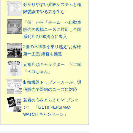
分かりやすい昇級システムと権
限委譲でやる気を生む
「個」から「チーム」へ自動車
販売の現場ニーズに対応し全国
系列店2,000拠点に導入
2度の不祥事を乗り越え“お客様
第一主義”経営を推進
元祖店頭キャラクター 不二家
「ペコちゃん」
制御機器トップメーカーが、通
信販売で即納のニーズに対応
若者の心をとらえた“ペプシマ
ン” 「GET!! PEPSIMAN
WATCH キャンペーン」