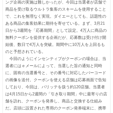
ング企画の実施は難しかったが、今回は当選者が店舗で
商品を受け取るウルトラ集客のスキームを使用すること
で、これを無理なく実現。ダイエーとしても、話題性の
ある商品の集客効果に期待を寄せている。まず、3月21
日から3週間を「応募期間」として設定。4万人に商品の
無料クーポンを提供する企画だが、応募数は受け付け開
始後、数日で4万人を突破。期間中に10万人を上回るも
のと予想されている。
今回のようにインセンティブがクーポンの場合は、当
選者にはｅメールによって、当選した旨の通知と同時
に、固有の当選番号と、その番号に対応したバーコード
の画像を送付。クーポンを使える店舗は応募画面で告知
しており、今回は、パリッテを扱う約120店舗。当選者
は4月15日から2週間の「引き取り期間」中に最寄りの店
舗を訪れ、クーポンを発券し、商品と交換する仕組み
だ。店頭に設置された専用のクーポン発券端末に、携帯