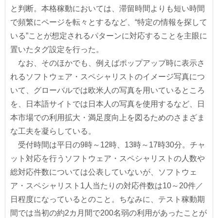
と判断。本格稼動においては、滞留時間よりも短い時間
で頻繁にページを転々とするなど、“特定の情報を探して
いる”ことが想定されるパターンに対応することを主眼に
置いたタグ設定を行った。
なお、そのほかでも、例えばポップアップ時に表示さ
れるソフトウェア・スペシャリストのイメージ写真につ
いて、グローバルでは欧米人の写真を用いているところ
を、日本語サイトでは日本人の写真を使用するなど、日
本市場での利用拡大・満足度向上を図るためのさまざま
な工夫を凝らしている。
受付時間は平日の9時～12時、13時～17時30分。チャ
ット対応を行うソフトウェア・スペシャリストの人数や
総対応件数については公表していないが、ソフトウェ
ア・スペシャリスト1人当たりの対応件数は10～20件／
日程度になっているとのこと。ちなみに、テスト稼動期
間では当初の約2カ月間で200名弱の利用があったことが