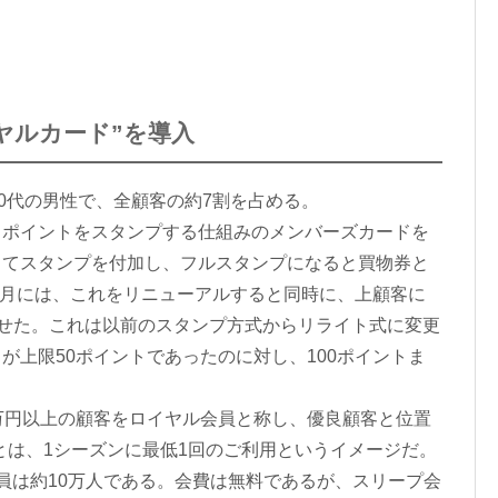
ヤルカード”を導入
0代の男性で、全顧客の約7割を占める。
ポイントをスタンプする仕組みのメンバーズカードを
じてスタンプを付加し、フルスタンプになると買物券と
年3月には、これをリニューアルすると同時に、上顧客に
させた。これは以前のスタンプ方式からリライト式に変更
が上限50ポイントであったのに対し、100ポイントま
万円以上の顧客をロイヤル会員と称し、優良顧客と位置
”とは、1シーズンに最低1回のご利用というイメージだ。
員は約10万人である。会費は無料であるが、スリープ会