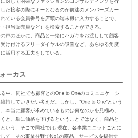
客に対して的確なファッションのコンサルティングを行
うした接客の際にキーとなるのが前述のメンバーズカー
されている会員番号を店頭の端末機に入力することで、
歴・担当販売員など）を検索することができる。
の声のほかに、商品と一緒にハガキをお渡しして顧客
を受け付けるフリーダイヤルの設置など、あらゆる角度
スに活用する工夫をしている。
ォーカス
れる中、同社でも顧客とのOne to Oneのコミュニケーシ
していきたい考えだ。しかし、“One to One”という
に、本当に顧客が求めているものは何なのかを見極め、
いくと、単に価格を下げるということではなく、商品と
という。そこで同社では､現在、各事業ユニットごとに
して、その事業分野でNo1の商品、サービスを提供す