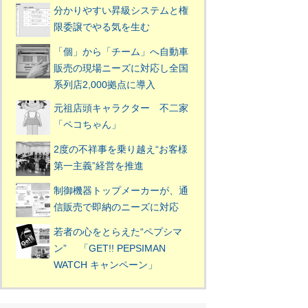
分かりやすい昇級システムと権
限委譲でやる気を生む
「個」から「チーム」へ自動車
販売の現場ニーズに対応し全国
系列店2,000拠点に導入
元祖店頭キャラクター 不二家
「ペコちゃん」
2度の不祥事を乗り越え“お客様
第一主義”経営を推進
制御機器トップメーカーが、通
信販売で即納のニーズに対応
若者の心をとらえた“ペプシマ
ン” 「GET!! PEPSIMAN
WATCH キャンペーン」