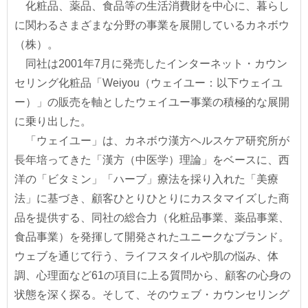
化粧品、薬品、食品等の生活消費財を中心に、暮らし
に関わるさまざまな分野の事業を展開しているカネボウ
（株）。
同社は2001年7月に発売したインターネット・カウン
セリング化粧品「Weiyou（ウェイユー：以下ウェイユ
ー）」の販売を軸としたウェイユー事業の積極的な展開
に乗り出した。
「ウェイユー」は、カネボウ漢方ヘルスケア研究所が
長年培ってきた「漢方（中医学）理論」をベースに、西
洋の「ビタミン」「ハーブ」療法を採り入れた「美療
法」に基づき、顧客ひとりひとりにカスタマイズした商
品を提供する、同社の総合力（化粧品事業、薬品事業、
食品事業）を発揮して開発されたユニークなブランド。
ウェブを通じて行う、ライフスタイルや肌の悩み、体
調、心理面など61の項目に上る質問から、顧客の心身の
状態を深く探る。そして、そのウェブ・カウンセリング