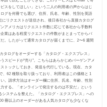
語で読むことができる。このサービスは E-mail で寄
ービスをしてほしい」という二人の利用者の声からはじ
タログを何冊でも選び、住所、氏名、年齢、性別を英語
社にリクエストが送信され、後日各社から直接カタログ
ゲンアメリカはリクエスト件数に応じて各社から手数料
加企業はある程度リクエストの件数がまとまってからバ
だ。したがって通常カタログが届くまでに、2〜6 週間
でカタログをオーダーする「カタログ・エクスプレス」
いうスピードが“売り”。こちらはあらかじめバーゲンアメ
、ストックしておき、発送を代行している。現在、カタ
で、62 種類を取り扱っており、利用者はこの価格と 1
ばよい。請求方法はオーダー欄に住所、氏名、年齢、性別
入力する。「オンラインで発注するのは不安だ」という
できるシステムを整えた。「カタログ・エクスプレス」への
 100 冊以上のオーダーがある人気カタログも少なくな