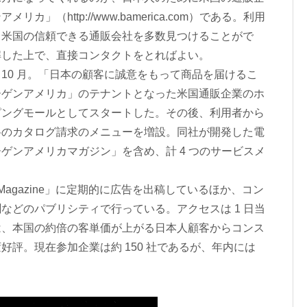
」（http://www.bamerica.com）である。利用
、米国の信頼できる通販会社を多数見つけることがで
解した上で、直接コンタクトをとればよい。
年 10 月。「日本の顧客に誠意をもって商品を届けるこ
ーゲンアメリカ」のテナントとなった米国通販企業のホ
ピングモールとしてスタートした。その後、利用者から
料のカタログ請求のメニューを増設。同社が開発した電
ゲンアメリカマガジン」を含め、計 4 つのサービスメ
 Magazine」に定期的に広告を出稿しているほか、コン
などのパブリシティで行っている。アクセスは 1 日当
は、本国の約倍の客単価が上がる日本人顧客からコンス
評。現在参加企業は約 150 社であるが、年内には