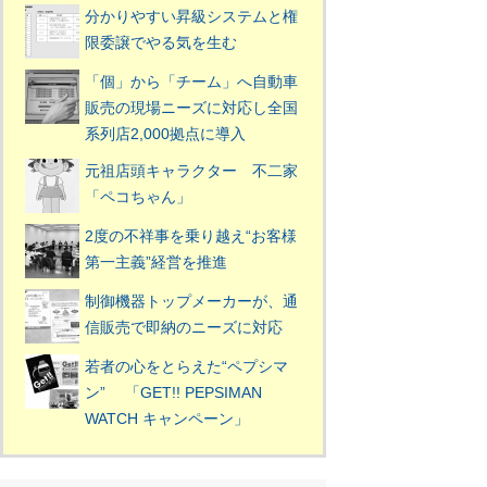
分かりやすい昇級システムと権
限委譲でやる気を生む
「個」から「チーム」へ自動車
販売の現場ニーズに対応し全国
系列店2,000拠点に導入
元祖店頭キャラクター 不二家
「ペコちゃん」
2度の不祥事を乗り越え“お客様
第一主義”経営を推進
制御機器トップメーカーが、通
信販売で即納のニーズに対応
若者の心をとらえた“ペプシマ
ン” 「GET!! PEPSIMAN
WATCH キャンペーン」