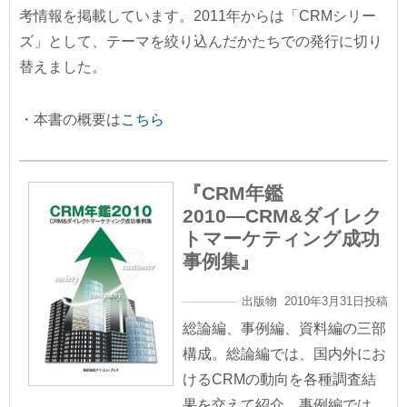
考情報を掲載しています。2011年からは「CRMシリー
ズ」として、テーマを絞り込んだかたちでの発行に切り
替えました。
・本書の概要は
こちら
『CRM年鑑
2010―CRM&ダイレク
トマーケティング成功
事例集』
出版物 2010年3月31日投稿
総論編、事例編、資料編の三部
構成。総論編では、国内外にお
けるCRMの動向を各種調査結
果を交えて紹介。事例編では、