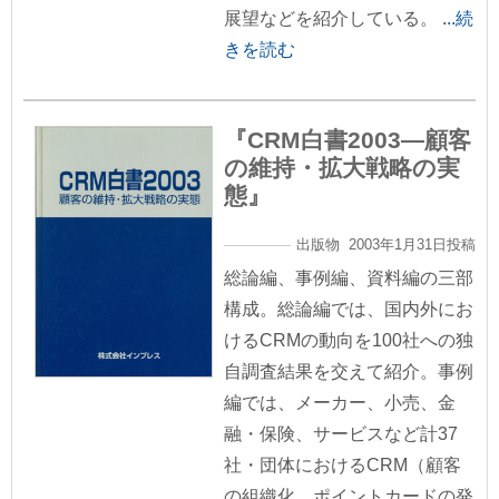
展望などを紹介している。
...続
きを読む
『CRM白書2003―顧客
の維持・拡大戦略の実
態』
出版物 2003年1月31日投稿
総論編、事例編、資料編の三部
構成。総論編では、国内外にお
けるCRMの動向を100社への独
自調査結果を交えて紹介。事例
編では、メーカー、小売、金
融・保険、サービスなど計37
社・団体におけるCRM（顧客
の組織化、ポイントカードの発