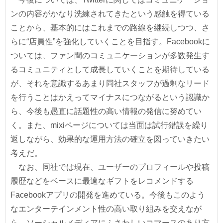
ンの内容がかなり洗練されてきたという感触を得ている
ことから、基本的にはこれまでの路線を継続しつつ、さ
らに“店員性”を強化していくことを目指す。Facebookに
ついては、ファン間のコミュニケーションが多数発生す
るコミュニティとして成長していくことを期待している
が、それを意識するあまり同社スタッフが過剰なリード
を行うことはかえってマイナスにつながるという認識か
ら、今後も愚直に話題性の高い情報の発信に努めてい
く。また、mixiページについては当面は試行錯誤を繰り
返しながら、効果的な運用方法の確立を図っていきたい
考えだ。
なお、同社では現在、ユーザーのプロフィールや投稿
履歴などをベースに最適なギフトをレコメンドする
Facebookアプリの開発を進めている。今後もこのよう
なエンターテインメント性の高い取り組みを交えなが
ら、ソーシャルメディアにふさわしいコマースのあり方