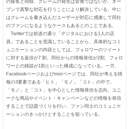
の接客と同様、クレームの発生は皆無ではないが、オー
プンで真摯な対応を行うことにより解決している。中に
はクレームを書き込んだユーザーが対応に感激して同社
のファンになるようなケースもあるとのことである。
Twitterでは前述の通り「デジタルにおける1人の店
員」であることを意識していることから、具体的なコミ
ュニケーションの内容としては、フォロワーのツイート
に対する返信が7 割、同社からの情報発信が2割、フォロ
ワーとの雑談が1割といった構成になっている。一方、
Facebookページおよびmixiページでは、同社が考える情
報の3要素である「ヒト」「モノ」「コト」の中で、
「モノ」と「コト」を中心とした情報発信を志向。ユニ
ークな商品やイベント・キャンペーンなどの情報を発信
することで話題づくりを行い、ファン同士のコミュニケ
ーションのきっかけとすることを狙っている。