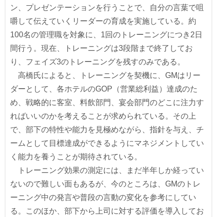
ン、プレゼンテーションを行うことで、自分の言葉で咀
嚼して伝えていくリーダーの育成を実施している。約
100名の管理職を対象に、1回のトレーニングにつき2日
間行う。現在、トレーニングは3段階まで終了してお
り、フェイズ3のトレーニングを残すのみである。
高橋氏によると、トレーニングを契機に、GMはリー
ダーとして、各ホテルのGOP（営業総利益）達成のた
め、戦略的に客室、料飲部門、宴会部門のどこに注力す
ればいいのかを考えることが求められている。その上
で、部下の特性や能力を見極めながら、指針を与え、チ
ームとして目標達成ができるようにマネジメントしてい
く能力を養うことが期待されている。
トレーニング効果の測定には、まだ半年しか経ってい
ないので難しい面もあるが、今のところは、GMのトレ
ーニング中の発言や普段の言動の変化を参考にしてい
る。このほか、部下から上司に対する評価を導入してお