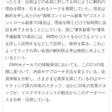
ったとき、以前はどの会員に対しても同じように解約の
理由を聞き、引き止めるトークを展開していた。現在は
解約を申し出たのが“債権コントロール顧客”や“コストコ
ントロール顧客”の場合は、理由を聞くだけで短時間に会
話を終了させることにしている。逆に“優良顧客”や“優良
予備顧客”の場合には、時間やコストをかけてもメリット
を詳しく説明するなどして説得し、維持を図る。これに
よってランクの高い会員の解約防止率は格段に向上して
いるという。
DMやeメールでの情報発信においても、この2つの指
標に基づいて、内容やアプローチ方法を変えている。会
員情報を分析し、さまざまな政策を講じているのはマー
ケティング課の20名のスタッフ。ほかに10名の営業スタ
ッフが、リスクマネジメントの観点からこのデータベー
スを分析・活用している。