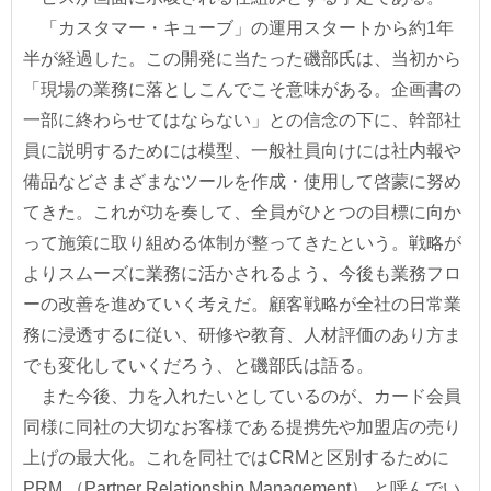
「カスタマー・キューブ」の運用スタートから約1年
半が経過した。この開発に当たった磯部氏は、当初から
「現場の業務に落としこんでこそ意味がある。企画書の
一部に終わらせてはならない」との信念の下に、幹部社
員に説明するためには模型、一般社員向けには社内報や
備品などさまざまなツールを作成・使用して啓蒙に努め
てきた。これが功を奏して、全員がひとつの目標に向か
って施策に取り組める体制が整ってきたという。戦略が
よりスムーズに業務に活かされるよう、今後も業務フロ
ーの改善を進めていく考えだ。顧客戦略が全社の日常業
務に浸透するに従い、研修や教育、人材評価のあり方ま
でも変化していくだろう、と磯部氏は語る。
また今後、力を入れたいとしているのが、カード会員
同様に同社の大切なお客様である提携先や加盟店の売り
上げの最大化。これを同社ではCRMと区別するために
PRM （Partner Relationship Management） と呼んでい