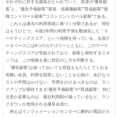
それぞれに対する施策がとられていく。前述の“優良顧
客”と、“優良予備顧客”“新規・低稼働顧客”“育成顧客”“債
権コントロール顧客”“コストコントロール顧客”である。
これらは過去の利用実績に基づく分類であるが、同社
はもうひとつ、今後1年間の利用予測を数値化した「マ
ーケティングスコア」という指標を持っている。会員デ
ータベースには6つのカテゴリーとともに、このマーケ
ティングスコアが登録されており、顧客と相対するスタ
ッフは、この情報を基に対応のし方を判断する。
“優良顧客”は放っておいても収益をもたらしてくれる
有難い会員。利用を阻害しないことを心掛け、余計なコ
ストや手間はかけない。手間をかけるべきなのは、ラン
クアップが期待できる“優良予備顧客”や“育成顧客”。特に
注意が必要なのは、最近利用額が減っているなど、ラン
クダウンが危惧される優良会員だ。
例えばインフォメーションセンターに解約の電話が入