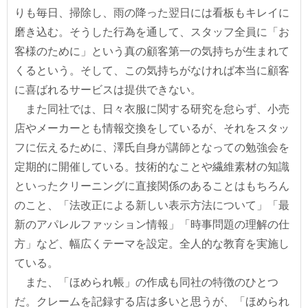
りも毎日、掃除し、雨の降った翌日には看板もキレイに
磨き込む。そうした行為を通して、スタッフ全員に「お
客様のために」という真の顧客第一の気持ちが生まれて
くるという。そして、この気持ちがなければ本当に顧客
に喜ばれるサービスは提供できない。
また同社では、日々衣服に関する研究を怠らず、小売
店やメーカーとも情報交換をしているが、それをスタッ
フに伝えるために、澤氏自身が講師となっての勉強会を
定期的に開催している。技術的なことや繊維素材の知識
といったクリーニングに直接関係のあることはもちろん
のこと、「法改正による新しい表示方法について」「最
新のアパレルファッション情報」「時事問題の理解の仕
方」など、幅広くテーマを設定。全人的な教育を実施し
ている。
また、「ほめられ帳」の作成も同社の特徴のひとつ
だ。クレームを記録する店は多いと思うが、「ほめられ