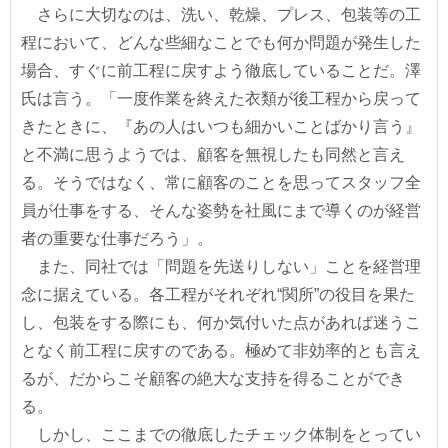
さらに大切なのは、洗い、乾燥、プレス、包装等の工
程において、どんな些細なことでも何か問題が発生した
場合、すぐに前工程に戻すよう徹底していることだ。澤
氏は言う。「一度作業を終えた衣類が後工程から戻って
きたときに、『あの人はいつも細かいことばかり言う』
と不満に思うようでは、顧客を無視したも同然と言え
る。そうではなく、常に顧客のことを思ってスタッフ全
員が仕事をする、そんな姿勢を社風にまで導くのが経営
者の重要な仕事だろう」。
また、同社では「問題を先送りしない」ことを経営理
念に据えている。各工程がそれぞれ“関所”の役目を果た
し、包装をする際にも、何か気付いた点があれば迷うこ
となく前工程に戻すのである。極めて非効率的とも言え
るが、だからこそ顧客の絶大な支持を得ることができ
る。
しかし、ここまでの徹底したチェック体制をとってい