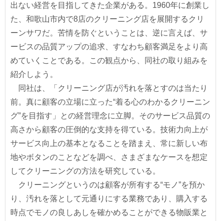
出ない経営を目指してきた企業がある。1960年に創業し
た、和歌山市内で8店のクリーニング店を展開するクリ
ーンサワだ。苦情を防ぐということは、逆に言えば、サ
ービスの品質アップの追求、すなわち顧客満足をより高
めていくことである。この観点から、同社の取り組みを
紹介しよう。
同社は、「クリーニング店が汚れを落とすのは当たり
前。真に顧客の立場に立った“着る心のわかるクリーニン
グ”を目指す」との経営理念に立脚。そのサービス品質の
高さから顧客の圧倒的な支持を得ている。技術力向上が
サービス向上の基本となることを踏まえ、常に新しい布
地やボタンのことなどを調べ、さまざまなケースを想定
してクリーニングの方法を研究している。
クリーニングというのは顧客が所有する“モノ”を預か
り、汚れを落として元通りにする業務であり、購入する
時点でモノの良しあしを確かめることができる物販業と