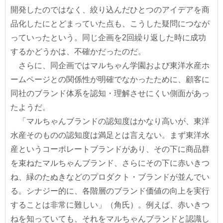
開発したのではなく、絞り込んだひとつのアイデアを商
品化したにとどまっていた点も、こうした疑問につなが
っていったという。同じ企画を2回繰り返した時に成功
するかどうかは、不確かだったのだ。
さらに、同企画ではマルちゃん学園および東洋水産ホ
ームページとの関係性が明確でなかったために、顧客に
同社のブランド体系を認知・理解させにくい側面があっ
たようだ。
「マルちゃんブランドの認知度はかなり高いが、東洋
水産そのものの認知度は満足とは言えない。まず東洋水
産というコーポレートブランドがあり、その下に商品群
を束ねたマルちゃんブランド、さらにその下に赤いきつ
ね、緑のたぬきなどのプロダクト・ブランドが並んでい
る。シナジー的に、各階層のブランド価値の向上を実行
することは非常に難しい」（角氏）。例えば、赤いきつ
ねを知っていても、それをマルちゃんブランドと認識し