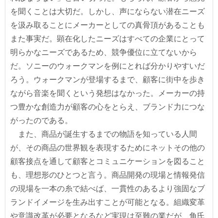
を聞くことは大切だ。しかし、声にならない潜在ニーズ
を汲み取ることにメーカーとしての真骨頂があることも
また事実だ。顕在化したニーズはすべての企業にとって
明らかなニーズであるため、競争優位に立てないから
だ。ソニーのウォークマンを例にとれば分かりやすいだ
ろう。ウォークマンが登場するまで、顧客に街中を歩き
ながら音楽を聞くという発想はなかった。メーカーの持
つ豊かな創造力が顧客の心をとらえ、ブランド力につな
がったのである。
また、商品が誕生するまでの物語を知っている人間
が、その商品の世界観を表現するためにネットその他の
顧客接点を通して顧客とコミュニケーションを図ること
も、理想形のひとつと言う。商品開発の現場と情報発信
の現場を一本の糸で結べば、一貫性のあるより強固なブ
ランドイメージを生み出すことが可能となる。組織変革
や意識改革が必要となるなど実現は至難の業だが、角氏