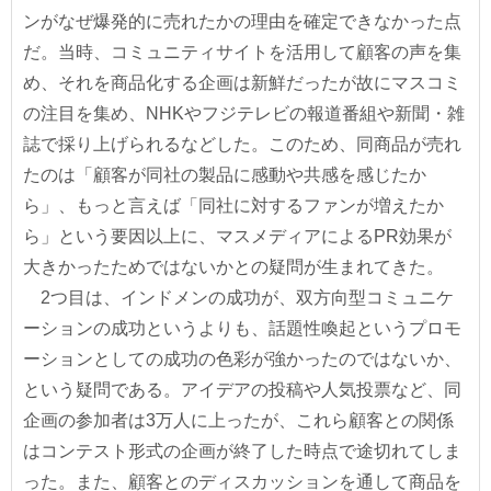
ンがなぜ爆発的に売れたかの理由を確定できなかった点
だ。当時、コミュニティサイトを活用して顧客の声を集
め、それを商品化する企画は新鮮だったが故にマスコミ
の注目を集め、NHKやフジテレビの報道番組や新聞・雑
誌で採り上げられるなどした。このため、同商品が売れ
たのは「顧客が同社の製品に感動や共感を感じたか
ら」、もっと言えば「同社に対するファンが増えたか
ら」という要因以上に、マスメディアによるPR効果が
大きかったためではないかとの疑問が生まれてきた。
2つ目は、インドメンの成功が、双方向型コミュニケ
ーションの成功というよりも、話題性喚起というプロモ
ーションとしての成功の色彩が強かったのではないか、
という疑問である。アイデアの投稿や人気投票など、同
企画の参加者は3万人に上ったが、これら顧客との関係
はコンテスト形式の企画が終了した時点で途切れてしま
った。また、顧客とのディスカッションを通して商品を