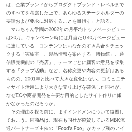
は、企業ブランドからプロダクトブランド・レベルまで
のすべてを考慮した上で、あらゆるステークホルダーの
要請および要求に対応することを目指す」と語る。
マルちゃん学園の2002年の月平均トップページビュー
は20万。キャンペーン時には月当たり40万ページビュー
に達している。コンテンツはおなかのすき具合をチェッ
クする「実験室」、製品情報を案内する「博物館」、通
信販売機能の「売店」、テーマごとに顧客の意見を収集
する「クラブ活動」など、名称変更や内容の更新はある
ものの、2001年と比べて大きな変化はない。コミュニテ
ィサイト活用により大きな売り上げを確保した同社が、
なぜECや商品開発を主要な目的としたサイト作りに傾
かなかったのだろうか。
その理由を探る前に、まずインドメンについて復習し
ておこう。同商品は、現在も同社が協賛しているMBK流
通パートナーズ主催の「Food’s Foo」がカップ麺のアイ