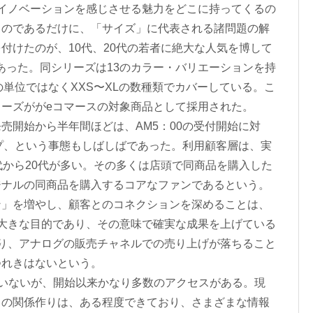
イノベーションを感じさせる魅力をどこに持ってくるの
ものであるだけに、「サイズ」に代表される諸問題の解
付けたのが、10代、20代の若者に絶大な人気を博して
であった。同シリーズは13のカラー・バリエーションを持
の単位ではなくXXS〜XLの数種類でカバーしている。こ
ーズががeコマースの対象商品として採用された。
開始から半年間ほどは、AM5：00の受付開始に対
ップ、という事態もしばしばであった。利用顧客層は、実
代から20代が多い。その多くは店頭で同商品を購入した
ジナルの同商品を購入するコアなファンであるという。
ン」を増やし、顧客とのコネクションを深めることは、
大きな目的であり、その意味で確実な成果を上げている
り、アナログの販売チャネルでの売り上げが落ちること
つれきはないという。
れていないが、開始以来かなり多数のアクセスがある。現
との関係作りは、ある程度できており、さまざまな情報