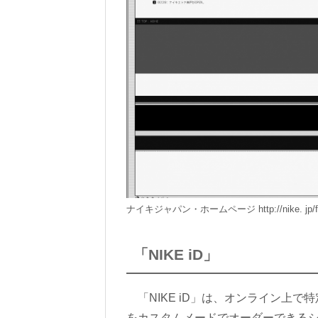
ナイキジャパン・ホームページ http://nike. jp/f
「NIKE iD」
「NIKE iD」は、オンライン上で
をカスタムメードでオーダーできるシ