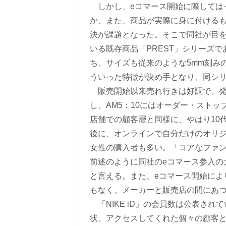
しかし、eコマース開始に際しては
か、また、商品が実際に身に付ける
決が課題となった。そこで同社が目を
いる既存商品「PREST」シリーズ
ち、サイズも従来のような5mm刻み
ういった特徴が決め手となり、同シリ
販売開始以来売れ行きは好調で、発売
し、AM5：10にはオーダー・スト
店舗での顧客層と同様に、やはり10
後に、オンラインで自分だけのオリ
女性の購入者も多い。「コアなファ
前述のように同社のeコマース参入の
と言える。また、eコマース開始によ
もなく、メーカーと販売店の間にあ
「NIKE iD」の会員数は公表さ
状、アクセスしてくれた個々の顧客