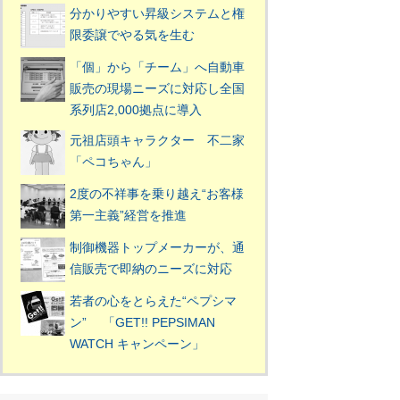
分かりやすい昇級システムと権
限委譲でやる気を生む
「個」から「チーム」へ自動車
販売の現場ニーズに対応し全国
系列店2,000拠点に導入
元祖店頭キャラクター 不二家
「ペコちゃん」
2度の不祥事を乗り越え“お客様
第一主義”経営を推進
制御機器トップメーカーが、通
信販売で即納のニーズに対応
若者の心をとらえた“ペプシマ
ン” 「GET!! PEPSIMAN
WATCH キャンペーン」