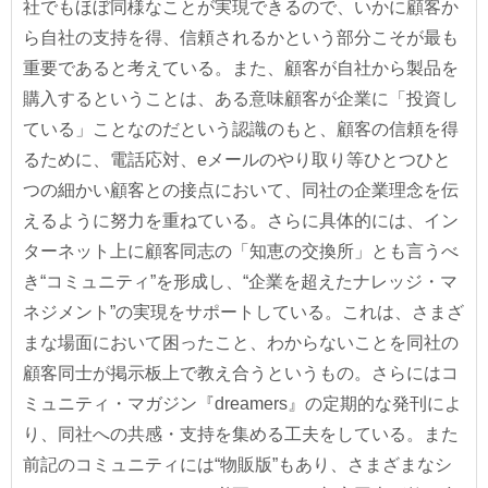
社でもほぼ同様なことが実現できるので、いかに顧客か
ら自社の支持を得、信頼されるかという部分こそが最も
重要であると考えている。また、顧客が自社から製品を
購入するということは、ある意味顧客が企業に「投資し
ている」ことなのだという認識のもと、顧客の信頼を得
るために、電話応対、eメールのやり取り等ひとつひと
つの細かい顧客との接点において、同社の企業理念を伝
えるように努力を重ねている。さらに具体的には、イン
ターネット上に顧客同志の「知恵の交換所」とも言うべ
き“コミュニティ”を形成し、“企業を超えたナレッジ・マ
ネジメント”の実現をサポートしている。これは、さまざ
まな場面において困ったこと、わからないことを同社の
顧客同士が掲示板上で教え合うというもの。さらにはコ
ミュニティ・マガジン『dreamers』の定期的な発刊によ
り、同社への共感・支持を集める工夫をしている。また
前記のコミュニティには“物販版”もあり、さまざまなシ