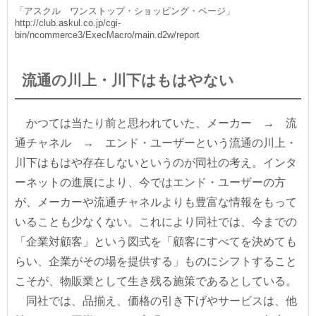
「アスクル ワンストップ・ショッピング・ページ」
http://club.askul.co.jp/cgi-
bin/ncommerce3/ExecMacro/main.d2w/report
流通の川上・川下はもはやない
かつては当たり前と思われていた、メーカー → 流
通チャネル → エンド・ユーザーという流通の川上・
川下はもはや存在しないというのが同社の考え。インタ
ーネットの進展により、今ではエンド・ユーザーの方
が、メーカーや流通チャネルよりも豊富な情報をもって
いることも少なくない。これにより同社では、今までの
「企業対顧客」という図式を「顧客にすべてを決めても
らい、企業がその場を提供する」ものにシフトすること
こそが、物販業として生き残る施策であるとしている。
同社では、品揃え、価格の引き下げやサービスは、他