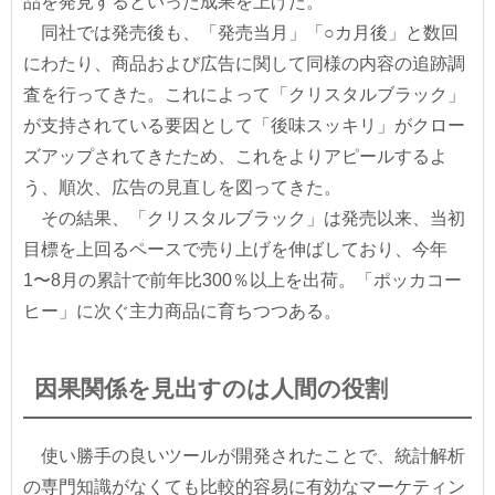
品を発見するといった成果を上げた。
同社では発売後も、「発売当月」「○カ月後」と数回
にわたり、商品および広告に関して同様の内容の追跡調
査を行ってきた。これによって「クリスタルブラック」
が支持されている要因として「後味スッキリ」がクロー
ズアップされてきたため、これをよりアピールするよ
う、順次、広告の見直しを図ってきた。
その結果、「クリスタルブラック」は発売以来、当初
目標を上回るペースで売り上げを伸ばしており、今年
1〜8月の累計で前年比300％以上を出荷。「ポッカコー
ヒー」に次ぐ主力商品に育ちつつある。
因果関係を見出すのは人間の役割
使い勝手の良いツールが開発されたことで、統計解析
の専門知識がなくても比較的容易に有効なマーケティン