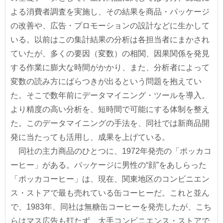
よる消費者調査を実施し、その結果を商品・パッケージ
の改善や、広告・プロモーションの設計などに生かして
いる。以前はこの集計結果の分析は各担当者にまかされ
ていたが、多くの要因（変数）の相関、因果関係を発見
する作業に膨大な時間がかかり、また、分析者によって
変数の読み方にばらつきが出るという問題を抱えてい
た。そこで数年前にデータマイニング・ツールを導入。
より精度の高い分析を、短時間で可能にする体制を整え
た。このデータマイニングの手法を、同社では新商品開
発に当たっても活用し、成果を上げている。
同社の主力商品のひとつに、1972年発売の「ポッカコ
ーヒー」がある。パッケージに男性の“顔”をあしらった
「ポッカコーヒー」は、現在、関東地区のコンビニエン
ス・ストアで最も売れている缶コーヒーだ。これと並ん
で、1983年、同社は無糖缶コーヒーを発売したが、こち
らはマス広告も打たず、大手コンビニエンス・ストアで