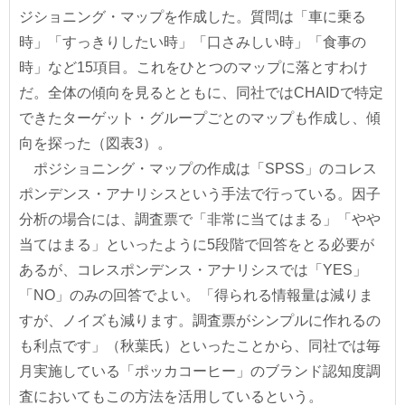
ジショニング・マップを作成した。質問は「車に乗る
時」「すっきりしたい時」「口さみしい時」「食事の
時」など15項目。これをひとつのマップに落とすわけ
だ。全体の傾向を見るとともに、同社ではCHAIDで特定
できたターゲット・グループごとのマップも作成し、傾
向を探った（図表3）。
ポジショニング・マップの作成は「SPSS」のコレス
ポンデンス・アナリシスという手法で行っている。因子
分析の場合には、調査票で「非常に当てはまる」「やや
当てはまる」といったように5段階で回答をとる必要が
あるが、コレスポンデンス・アナリシスでは「YES」
「NO」のみの回答でよい。「得られる情報量は減りま
すが、ノイズも減ります。調査票がシンプルに作れるの
も利点です」（秋葉氏）といったことから、同社では毎
月実施している「ポッカコーヒー」のブランド認知度調
査においてもこの方法を活用しているという。