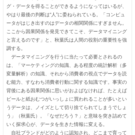
グ・データを得ることができるようになってはいるが、
やはり最後の判断は“人”に委ねられている。「コンピュ
ータがはじき出すのはデータの相関関係にすぎません。
ここから因果関係を発見できてこそ、データマイニング
と言えるのです」と、秋葉氏は人間の役割の重要性を強
調する。
データマイニングを行うに当たって必要とされるの
は、「マーケティングの知識、ある程度の統計解析（多
変量解析）の知識、それから消費者の視点でデータを読
む能力、すなわち消費者行動に関する知識です。事実の
背後にある因果関係に思いがおよばなければ、たとえば
ビールと紙おむつがいっしょに買われることが多いとい
うデータは、ノイズとして切り捨てられてしまうでしょ
う」（秋葉氏）。「なぜだろう？」と意味を突き詰めて
いく探求心が、データを生きた情報に変える。
自社ブランドがどのように認知され、どこまで育って