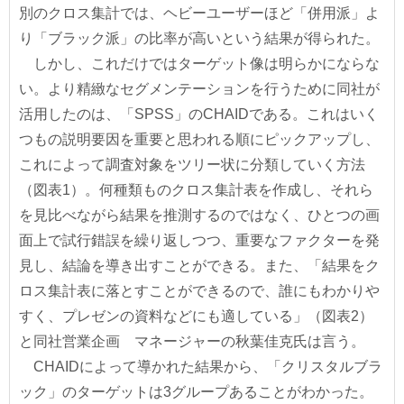
別のクロス集計では、ヘビーユーザーほど「併用派」よ
り「ブラック派」の比率が高いという結果が得られた。
しかし、これだけではターゲット像は明らかにならな
い。より精緻なセグメンテーションを行うために同社が
活用したのは、「SPSS」のCHAIDである。これはいく
つもの説明要因を重要と思われる順にピックアップし、
これによって調査対象をツリー状に分類していく方法
（図表1）。何種類ものクロス集計表を作成し、それら
を見比べながら結果を推測するのではなく、ひとつの画
面上で試行錯誤を繰り返しつつ、重要なファクターを発
見し、結論を導き出すことができる。また、「結果をク
ロス集計表に落とすことができるので、誰にもわかりや
すく、プレゼンの資料などにも適している」（図表2）
と同社営業企画 マネージャーの秋葉佳克氏は言う。
CHAIDによって導かれた結果から、「クリスタルブラ
ック」のターゲットは3グループあることがわかった。