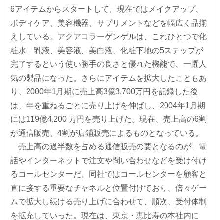
6アイテムからスタートして、現在ではメイクアップ、
ボディケア、美容機器、サプリメントなどを幅広く品揃
えしている。アクアコラーゲンゲルは、これひとつで化
粧水、乳液、美容液、美白液、化粧下地の5ステップが
完了するという使い勝手の良さと優れた機能で、一躍人
気の製品になった。さらにアイテムを拡大したこともあ
り、2000年1月期に売上高3億3,700万円を記録した後
は、年を重ねるごとに売り上げを伸ばし、2004年1月期
には119億4,200 万円を売り上げた。現在、売上高の6割
が通信販売、4割が店鋪販売によるものとなっている。
売上高の過半数を占める通信販売の要となるのが、電
話やインターネットで注文や問い合わせなどを受け付け
るコールセンターだ。同社ではコールセンターを顧客と
直に接する重要なチャネルと位置付けており、倍々ゲー
ムで拡大し続ける売り上げに合わせて、順次、受付体制
を拡充していった。現在は、東京・恵比寿の本社内に