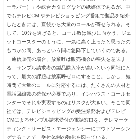
ーラバー）」や総合カタログなどの紙媒体であるが、中
でもテレビCM やテレビショッピング番組で製品を紹介
したときには、直後から大量のコールが寄せられる。そ
して、10分を過ぎると、コール数は減少に向かう。ジェ
ットコースターのように、一気に高く上ったと思ったの
もつかの間、あっという間に急降下していくのである。
通信販売の場合、放棄呼は販売機会の喪失を意味す
る。サンプル請求者の製品購入率が高いという同社にと
って、最大の課題は放棄呼ゼロにすること。しかし、短
時間で大量のコールに対応するには、たくさんの人材と
電話回線数の確保が必要であり、インハウス・コールセ
ンターでそれを実現するのはリスクが大きい。そこで同
社では、テレビショッピングの受注業務およびテレビ
CMによるサンプル請求受付の電話窓口を、テレマーケ
ティング・サービス・エージェンシーにアウトソーシン
グすることで、受付体制の強化を図っている。