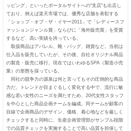
ッピング」といったポータルサイトへの“支店”も出店し
ており、例えば楽天市場では、優秀な店舗を表彰する
「ショップ・オブ・ザ・イヤー2011」で「レディースフ
ァッションジャンル賞」ならびに「海外販売賞」を受賞
するなど、高い実績を誇っている。
取扱商品はアパレル、靴・バッグ、雑貨など。当初は
仕入品を販売していたが、その後、自社オリジナル商品
の製造・販売に移行。現在ではいわゆるSPA（製造小売
業）の形態を採っている。
同社の競争力の源泉は何と言ってもその圧倒的な商品
力だ。トレンドが目まぐるしく変化する中で、流行に敏
感な若い女性のニーズを満たすため、20代女性スタッフ
を中心とした商品企画チームを編成。同チームが顧客の
目線で企画商品のデザイン、価格、着心地などを厳しく
チェックすると同時に、生産企画管理部がサンプル段階
での品質チェックを実施することで高い品質を担保して