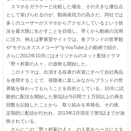
スマホをガラケーと比較した場合、その大きな優位点
として挙げられるのが、動画表現力の高さだ。同社では
多くのユーザーがスマホからアクセスしているという状
況を最大限に生かすことを目指し、早くから動画の活用
に注力。例えば夢展望サイトでは、各ブランドの世界観
や“モデルオススメコーデ”をYouTube上の動画で紹介。
さらに2012年10月にはオリジナルのネット配信ドラマ
「野々村家の人々」の放映も開始した。
このドラマは、出演する役者の衣裳にすべて自社商品
を使用することで、視聴者に楽しみながらブランドの世
界観を味わってもらうことを目的としている。10月に試
験的に配信を開始した第0話が5日間で１万回以上の再生
回数を記録したことから、取り組みを本格化。その後、
定期的に配信が行われ、2013年2月現在で第5話までが放
映されている。
さらにこの「野々村家の人々」の人気をベースにスタ