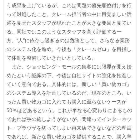
う成果を上げているが、これは問題の優先順位付けを行
って対処したこと、クレーム担当者の中に目覚ましい活
躍を見せたスタッフが現れたことが大きな要因と見てい
る。同社ではこのようなスタッフを高く評価する一
方、“人”に依存し過ぎるのは危険として、さらなる業務
のシステム化を進め、今後も「クレームゼロ」を目指し
て体制を整備していきたいとしている。
また、ショッピング・モールの集客には限界が見え始
めたという認識の下、今後は自社サイトの強化を推進し
ていく意向である。具体的には、新しい「買い物カゴ」
のシステム導入を計画しているのだ。現在のところ、い
ったん買い物カゴに入れても購入に至らないケースが
50％ほどあるという。これが単なる心変わりによるもの
であれば手の施しようがないが、間違ってインターネッ
ト・ブラウザを切ってしまい再来店できないなどの理由
であれば、新たな買い物カゴを提供することで、購入率