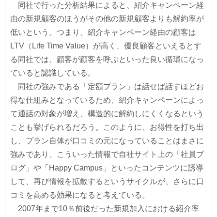
同社で行った分析結果によると、紹介キャンペーン経
由の新規顧客のほうがその他の新規顧客よりも解約率が
低いという。つまり、紹介キャンペーン経由の顧客は
LTV（Life Time Value）が高く、優良顧客といえるとす
る同社では、顧客が顧客を呼ぶといった良い循環になっ
ていると認識している。
同社の強みである「定額プラン」は話せば話すほどお
得な仕組みとなっているため、紹介キャンペーンによっ
て通話の対象が増え、構造的に解約しにくくなるという
ことも挙げられるだろう。このように、お得性を打ち出
し、プラン自体が口コミの元になっていることはまさに
強みであり、こういった情報で自社サイト上の「社員ブ
ログ」や「Happy Campus」といったコンテンツに誘導
して、再び情報を拡散するというサイクルが、さらに口
コミを高める効果になると考えている。
2007年まで10％前後だった新規加入における紹介率