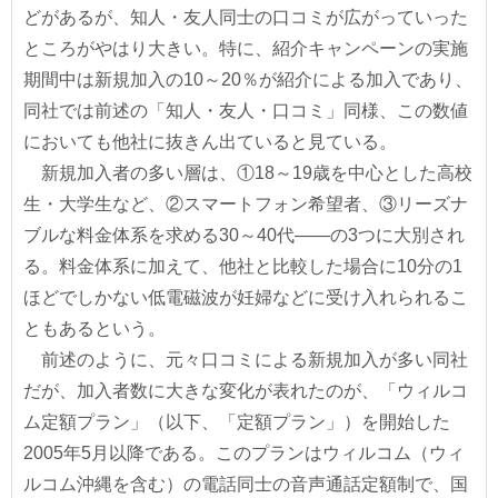
どがあるが、知人・友人同士の口コミが広がっていった
ところがやはり大きい。特に、紹介キャンペーンの実施
期間中は新規加入の10～20％が紹介による加入であり、
同社では前述の「知人・友人・口コミ」同様、この数値
においても他社に抜きん出ていると見ている。
新規加入者の多い層は、①18～19歳を中心とした高校
生・大学生など、②スマートフォン希望者、③リーズナ
ブルな料金体系を求める30～40代――の3つに大別され
る。料金体系に加えて、他社と比較した場合に10分の1
ほどでしかない低電磁波が妊婦などに受け入れられるこ
ともあるという。
前述のように、元々口コミによる新規加入が多い同社
だが、加入者数に大きな変化が表れたのが、「ウィルコ
ム定額プラン」（以下、「定額プラン」）を開始した
2005年5月以降である。このプランはウィルコム（ウィ
ルコム沖縄を含む）の電話同士の音声通話定額制で、国