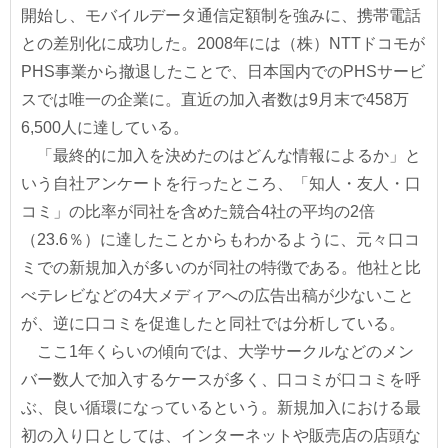
開始し、モバイルデータ通信定額制を強みに、携帯電話
との差別化に成功した。2008年には（株）NTTドコモが
PHS事業から撤退したことで、日本国内でのPHSサービ
スでは唯一の企業に。直近の加入者数は9月末で458万
6,500人に達している。
「最終的に加入を決めたのはどんな情報によるか」と
いう自社アンケートを行ったところ、「知人・友人・口
コミ」の比率が同社を含めた競合4社の平均の2倍
（23.6％）に達したことからもわかるように、元々口コ
ミでの新規加入が多いのが同社の特徴である。他社と比
べテレビなどの4大メディアへの広告出稿が少ないこと
が、逆に口コミを促進したと同社では分析している。
ここ1年くらいの傾向では、大学サークルなどのメン
バー数人で加入するケースが多く、口コミが口コミを呼
ぶ、良い循環になっているという。新規加入における最
初の入り口としては、インターネットや販売店の店頭な