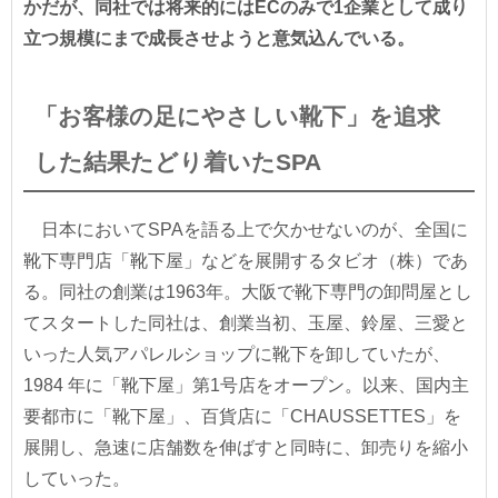
かだが、同社では将来的にはECのみで1企業として成り
立つ規模にまで成長させようと意気込んでいる。
「お客様の足にやさしい靴下」を追求
した結果たどり着いたSPA
日本においてSPAを語る上で欠かせないのが、全国に
靴下専門店「靴下屋」などを展開するタビオ（株）であ
る。同社の創業は1963年。大阪で靴下専門の卸問屋とし
てスタートした同社は、創業当初、玉屋、鈴屋、三愛と
いった人気アパレルショップに靴下を卸していたが、
1984 年に「靴下屋」第1号店をオープン。以来、国内主
要都市に「靴下屋」、百貨店に「CHAUSSETTES」を
展開し、急速に店舗数を伸ばすと同時に、卸売りを縮小
していった。