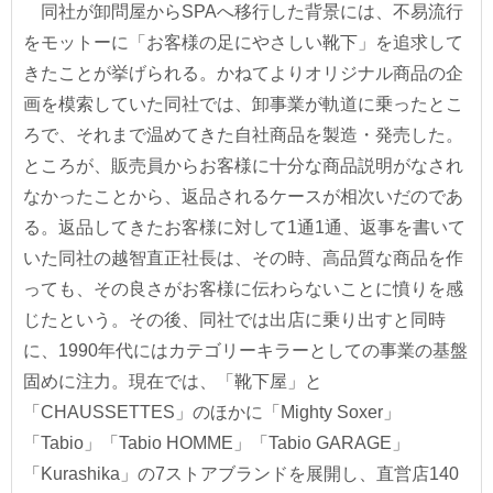
同社が卸問屋からSPAへ移行した背景には、不易流行
をモットーに「お客様の足にやさしい靴下」を追求して
きたことが挙げられる。かねてよりオリジナル商品の企
画を模索していた同社では、卸事業が軌道に乗ったとこ
ろで、それまで温めてきた自社商品を製造・発売した。
ところが、販売員からお客様に十分な商品説明がなされ
なかったことから、返品されるケースが相次いだのであ
る。返品してきたお客様に対して1通1通、返事を書いて
いた同社の越智直正社長は、その時、高品質な商品を作
っても、その良さがお客様に伝わらないことに憤りを感
じたという。その後、同社では出店に乗り出すと同時
に、1990年代にはカテゴリーキラーとしての事業の基盤
固めに注力。現在では、「靴下屋」と
「CHAUSSETTES」のほかに「Mighty Soxer」
「Tabio」「Tabio HOMME」「Tabio GARAGE」
「Kurashika」の7ストアブランドを展開し、直営店140