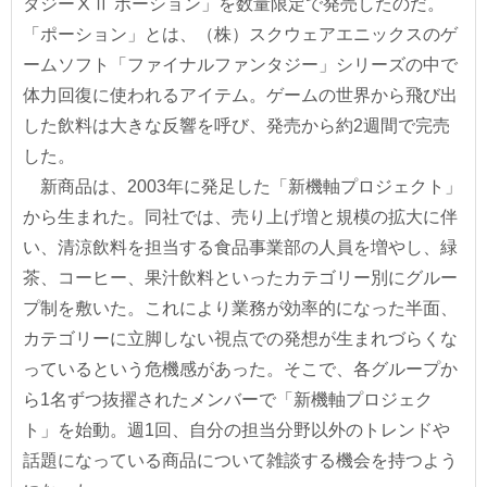
タジーⅩⅡ ポーション」を数量限定で発売したのだ。
「ポーション」とは、（株）スクウェアエニックスのゲ
ームソフト「ファイナルファンタジー」シリーズの中で
体力回復に使われるアイテム。ゲームの世界から飛び出
した飲料は大きな反響を呼び、発売から約2週間で完売
した。
新商品は、2003年に発足した「新機軸プロジェクト」
から生まれた。同社では、売り上げ増と規模の拡大に伴
い、清涼飲料を担当する食品事業部の人員を増やし、緑
茶、コーヒー、果汁飲料といったカテゴリー別にグルー
プ制を敷いた。これにより業務が効率的になった半面、
カテゴリーに立脚しない視点での発想が生まれづらくな
っているという危機感があった。そこで、各グループか
ら1名ずつ抜擢されたメンバーで「新機軸プロジェク
ト」を始動。週1回、自分の担当分野以外のトレンドや
話題になっている商品について雑談する機会を持つよう