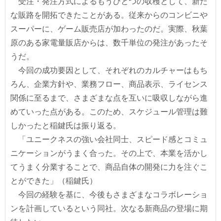
受注・発注方式によるもうひとつの収穫として、新た
な販路を開拓できたことがある。従来からのコンビニや
スーパーに、ゲーム販売店が加わったのだ。実際、秋葉
原のある家電量販店からは、数千単位の発注があったそ
うだ。
今回の成功要因として、それぞれのカルチャーはもち
ろん、企業方針や、業務フロー、商品表示、ライセンス
関係に至るまで、さまざまな点を互いに吸収しながら進
めていった点がある。このため、スケジュール管理は難
しかったと稲鍵氏は振り返る。
「ユニークネスの強い会社同士、スピード感とコミュ
ニケーションがうまく合った。その上で、本業を活かし
てうまく分業することで、商品自体の開発に力を注ぐこ
とができた」（稲鍵氏）
今回の経験を基に、今後もさまざまなコラボレーショ
ンを計画しているという同社。次なる新商品の登場に期