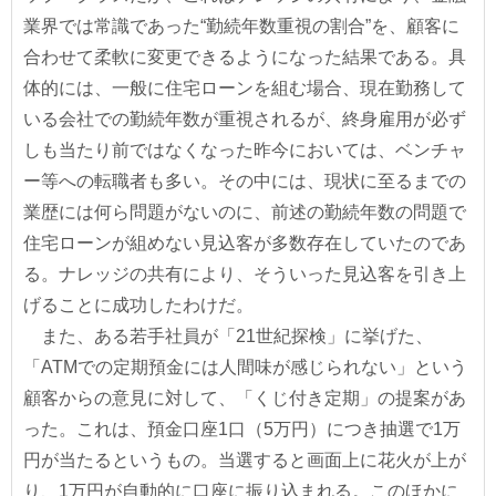
業界では常識であった“勤続年数重視の割合”を、顧客に
合わせて柔軟に変更できるようになった結果である。具
体的には、一般に住宅ローンを組む場合、現在勤務して
いる会社での勤続年数が重視されるが、終身雇用が必ず
しも当たり前ではなくなった昨今においては、ベンチャ
ー等への転職者も多い。その中には、現状に至るまでの
業歴には何ら問題がないのに、前述の勤続年数の問題で
住宅ローンが組めない見込客が多数存在していたのであ
る。ナレッジの共有により、そういった見込客を引き上
げることに成功したわけだ。
また、ある若手社員が「21世紀探検」に挙げた、
「ATMでの定期預金には人間味が感じられない」という
顧客からの意見に対して、「くじ付き定期」の提案があ
った。これは、預金口座1口（5万円）につき抽選で1万
円が当たるというもの。当選すると画面上に花火が上が
り、1万円が自動的に口座に振り込まれる。このほかに