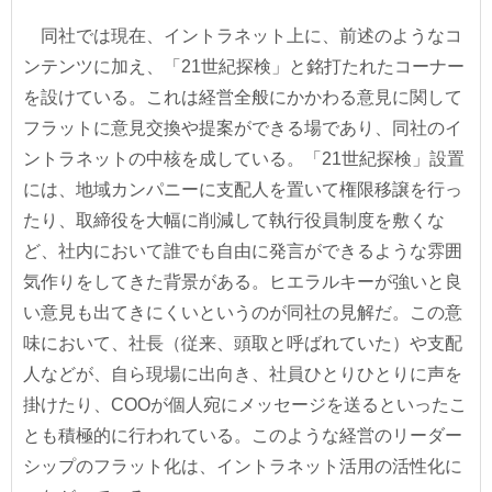
同社では現在、イントラネット上に、前述のようなコ
ンテンツに加え、「21世紀探検」と銘打たれたコーナー
を設けている。これは経営全般にかかわる意見に関して
フラットに意見交換や提案ができる場であり、同社のイ
ントラネットの中核を成している。「21世紀探検」設置
には、地域カンパニーに支配人を置いて権限移譲を行っ
たり、取締役を大幅に削減して執行役員制度を敷くな
ど、社内において誰でも自由に発言ができるような雰囲
気作りをしてきた背景がある。ヒエラルキーが強いと良
い意見も出てきにくいというのが同社の見解だ。この意
味において、社長（従来、頭取と呼ばれていた）や支配
人などが、自ら現場に出向き、社員ひとりひとりに声を
掛けたり、COOが個人宛にメッセージを送るといったこ
とも積極的に行われている。このような経営のリーダー
シップのフラット化は、イントラネット活用の活性化に