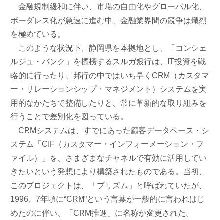
金融規制緩和に伴い、市場の自由化やグローバル化、
ボーダレス化が急速に進む中、金融業界間の競争は熾烈
を極めている。
このような状況下、静岡県を本拠地とし、「コンシェ
ルジュ・バンク」を標榜するスルガ銀行は、IT投資を戦
略的に行ったり、邦行の中ではいち早くCRM（カスタマ
ー・リレーションシップ・マネジメント）システムを実
用的なかたちで整備したりと、常に革新的な取り組みを
行うことで差別化を図っている。
CRMシステムは、すでにあった顧客データベース・シ
ステム「CIF（カスタマー・インフォーメーション・フ
ァイル）」を、さまざまなチャネルで有効に活用してい
きたいという発想により構築されたものである。当初、
このプロジェクトは、「プリズム」と呼ばれていたが、
1996、7年頃に“CRM”という言葉が一般的に言われはじ
めたのに伴い、「CRM推進」に名称が変更された。