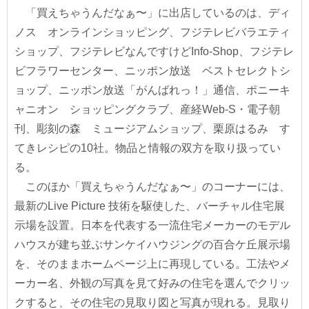
「買えちゃうんだなぁ〜」に出店しているのは、ディ
ノス オンラインショッピング、フジテレビバラエティ
ショップ、フジテレビなんですけどInfo-Shop、フジテレ
ビフラワーセンター、ニッポン放送 ベストセレクトシ
ョップ、ニッポン放送「がんばれっ！」通信、ポニーキ
ャニオン ショッピングクラブ、産経Web-S・電子朝
刊、彫刻の森 ミュージアムショップ、栗原はるみ す
てきレシピの10社。物品と情報の双方を取り扱ってい
る。
このほか「買えちゃうんだなぁ〜」のコーナーには、
最新のLive Picture 技術を駆使した、バーチャル住宅展
示場を設置。日本を代表する一流住宅メーカーのモデル
ハウスが建ち並ぶサンケイハウジングの百合ケ丘展示場
を、そのままホームページ上に再現している。工法やメ
ーカー名、外観の写真を見て好みの住宅を選んでクリッ
クすると、その住宅の見取り図と写真が現れる。見取り