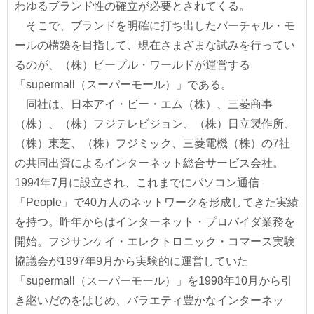
わゆるブランド性の確立が必要とされてくる。
そこで、ブランドを明確に打ち出したバーチャル・モ
ールの構築を目指して、現在さまざまな試みを行ってい
るのが、（株）ピープル・ワールドが運営する
「supermall（スーパーモール）」である。
同社は、日本アイ・ビー・エム（株）、三菱商事
（株）、（株）フジテレビジョン、（株）日立製作所、
（株）東芝、（株）フジミック、三菱電機（株）の7社
の共同出資によるインターネット総合サービス会社。
1994年7月に設立され、これまでにパソコン通信
「People」で40万人のネットワークを形成してきた実績
を持つ。昨年からはインターネット・プロバイダ業務を
開始。フジサンケイ・エレクトロニック・コマース実験
協議会が1997年9月から実験的に運営していた
「supermall（スーパーモール）」を1998年10月から引
き継いだのをはじめ、バラエティ豊かなインターネッ