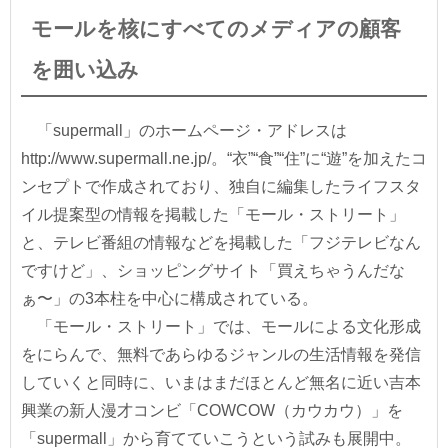
モールを核にすべてのメディアの顧客
を囲い込み
「supermall」のホームページ・アドレスは
http://www.supermall.ne.jp/。“衣”“食”“住”に“遊”を加えたコ
ンセプトで作成されており、独自に編集したライフスタ
イル提案型の情報を掲載した「モール・ストリート」
と、テレビ番組の情報などを掲載した「フジテレビなん
ですけど」、ショッピングサイト「買えちゃうんだな
ぁ〜」の3本柱を中心に構成されている。
「モール・ストリート」では、モールによる文化形成
をにらんで、無料であらゆるジャンルの生活情報を発信
していくと同時に、いまはまだほとんど無名に近い吉本
興業の新人漫才コンビ「COWCOW（カウカウ）」を
「supermall」から育てていこうという試みも展開中。