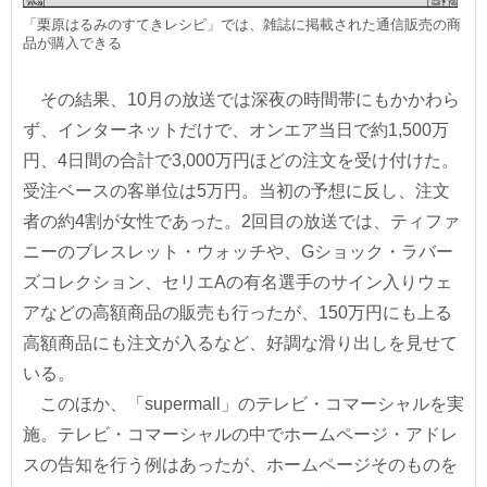
「栗原はるみのすてきレシピ」では、雑誌に掲載された通信販売の商
品が購入できる
その結果、10月の放送では深夜の時間帯にもかかわら
ず、インターネットだけで、オンエア当日で約1,500万
円、4日間の合計で3,000万円ほどの注文を受け付けた。
受注ベースの客単位は5万円。当初の予想に反し、注文
者の約4割が女性であった。2回目の放送では、ティファ
ニーのブレスレット・ウォッチや、Gショック・ラバー
ズコレクション、セリエAの有名選手のサイン入りウェ
アなどの高額商品の販売も行ったが、150万円にも上る
高額商品にも注文が入るなど、好調な滑り出しを見せて
いる。
このほか、「supermall」のテレビ・コマーシャルを実
施。テレビ・コマーシャルの中でホームページ・アドレ
スの告知を行う例はあったが、ホームページそのものを