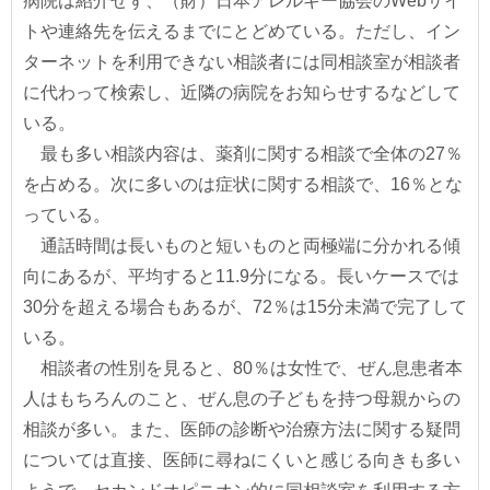
病院は紹介せず、（財）日本アレルギー協会のWebサイ
トや連絡先を伝えるまでにとどめている。ただし、イン
ターネットを利用できない相談者には同相談室が相談者
に代わって検索し、近隣の病院をお知らせするなどして
いる。
最も多い相談内容は、薬剤に関する相談で全体の27％
を占める。次に多いのは症状に関する相談で、16％とな
っている。
通話時間は長いものと短いものと両極端に分かれる傾
向にあるが、平均すると11.9分になる。長いケースでは
30分を超える場合もあるが、72％は15分未満で完了して
いる。
相談者の性別を見ると、80％は女性で、ぜん息患者本
人はもちろんのこと、ぜん息の子どもを持つ母親からの
相談が多い。また、医師の診断や治療方法に関する疑問
については直接、医師に尋ねにくいと感じる向きも多い