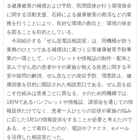
る健康被害の補償および予防、民間団体が行う環境保全
に関する活動支援、石綿による健康被害の救済などの業
務を行うことにより、良好な環境の創出と、環境の保全
を図ることを目的としている。
今回紹介する「ぜん息電話相談室」は、同機構が担う
業務のひとつである補償法に基づく公害健康被害予防事
業の一環として、パンフレットや情報誌の制作・配布と
並んでぜん息の患者やその家族が抱える疾患に関する不
安や疑問の解消、ぜん息などの発症予防、増悪防止、健
康回復を目的に開設された相談窓口である。ぜん息を起
こす仕組みは患者ごとに異なる。そのため同機構では、
1対Nであるパンフレットや情報誌、講習会を通じての情
報提供だけでなく、患者一人ひとりの症状や家族の悩み
に応じた1対1の情報提供をすることが必要と考えたので
ある。そこで着目したのが、電話やファクス、eメール
を活用した相談室だった。