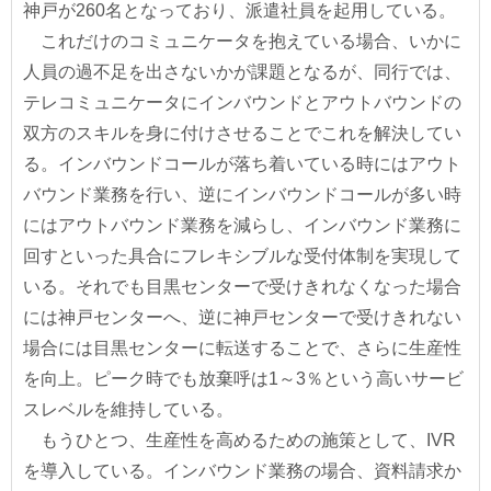
神戸が260名となっており、派遣社員を起用している。
これだけのコミュニケータを抱えている場合、いかに
人員の過不足を出さないかが課題となるが、同行では、
テレコミュニケータにインバウンドとアウトバウンドの
双方のスキルを身に付けさせることでこれを解決してい
る。インバウンドコールが落ち着いている時にはアウト
バウンド業務を行い、逆にインバウンドコールが多い時
にはアウトバウンド業務を減らし、インバウンド業務に
回すといった具合にフレキシブルな受付体制を実現して
いる。それでも目黒センターで受けきれなくなった場合
には神戸センターへ、逆に神戸センターで受けきれない
場合には目黒センターに転送することで、さらに生産性
を向上。ピーク時でも放棄呼は1～3％という高いサービ
スレベルを維持している。
もうひとつ、生産性を高めるための施策として、IVR
を導入している。インバウンド業務の場合、資料請求か