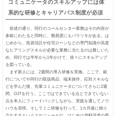
コミュニケータのスキルアップには体
系的な研修とキャリアパス制度が必須
前述の通り、同行のコールセンター業務はその内容が
多岐にわたると同時に、難易度にもバラツキがある。は
じめから、投資信託や住宅ローンなどの専門知識や高度
なヒアリングスキルが必要な業務に当たるのは難しいた
め、同行では半年から1年かけて、徐々にスキルアップ
を図っている。
まず新人には、2週間の導入研修を実施。ここで、銀
行についてや同行の取扱商品、端末操作、応対スキルな
どを学んだ後、先輩コミュニケータについてさらに2週
間、OJTを行う。ここではできている点とできていない
点を本人にフィードバックしながら、実践を通してノウ
ハウを習得。そしてミニ研修を行って、1カ月後に独り
立ちするというスケジュールだ。はじめは資料請求の受