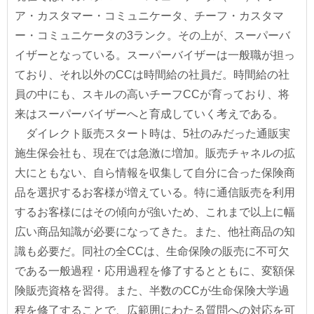
ア・カスタマー・コミュニケータ、チーフ・カスタマ
ー・コミュニケータの3ランク。その上が、スーパーバ
イザーとなっている。スーパーバイザーは一般職が担っ
ており、それ以外のCCは時間給の社員だ。時間給の社
員の中にも、スキルの高いチーフCCが育っており、将
来はスーパーバイザーへと育成していく考えである。
ダイレクト販売スタート時は、5社のみだった通販実
施生保会社も、現在では急激に増加。販売チャネルの拡
大にともない、自ら情報を収集して自分に合った保険商
品を選択するお客様が増えている。特に通信販売を利用
するお客様にはその傾向が強いため、これまで以上に幅
広い商品知識が必要になってきた。また、他社商品の知
識も必要だ。同社の全CCは、生命保険の販売に不可欠
である一般過程・応用過程を修了するとともに、変額保
険販売資格を習得。また、半数のCCが生命保険大学過
程を修了することで、広範囲にわたる質問への対応を可