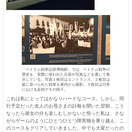
「ベトナム戦争証跡博物館」では、ベトナム戦争の
歴史を、実際に使われた兵器や写真などを通して展
示している。写真１枚目はエントランス。２枚目は
庭に並べられた戦車を屋内から撮影。３枚目は日本
における反戦デモの様子。
これは私にとってはかなりハードなコース。しかし、同
行予定だった友人のお母さまの訃報を聞いた翌朝、こう
なったら彼女の分も楽しむしかないと悟った私は、さな
がらゲームのようにひとつひとつ障害物を乗り越え、こ
のコースをクリアしていきました。中でも大変だったの