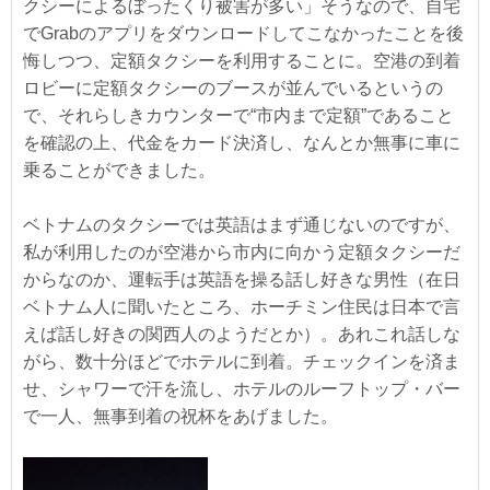
クシーによるぼったくり被害が多い」そうなので、自宅
でGrabのアプリをダウンロードしてこなかったことを後
悔しつつ、定額タクシーを利用することに。空港の到着
ロビーに定額タクシーのブースが並んでいるというの
で、それらしきカウンターで“市内まで定額”であること
を確認の上、代金をカード決済し、なんとか無事に車に
乗ることができました。
ベトナムのタクシーでは英語はまず通じないのですが、
私が利用したのが空港から市内に向かう定額タクシーだ
からなのか、運転手は英語を操る話し好きな男性（在日
ベトナム人に聞いたところ、ホーチミン住民は日本で言
えば話し好きの関西人のようだとか）。あれこれ話しな
がら、数十分ほどでホテルに到着。チェックインを済ま
せ、シャワーで汗を流し、ホテルのルーフトップ・バー
で一人、無事到着の祝杯をあげました。