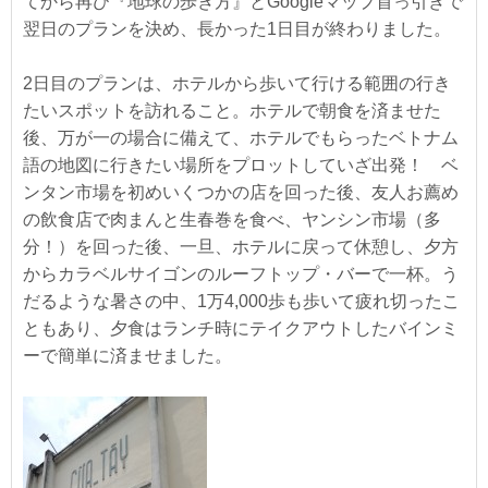
てから再び『地球の歩き方』とGoogleマップ首っ引きで
翌日のプランを決め、長かった1日目が終わりました。
2日目のプランは、ホテルから歩いて行ける範囲の行き
たいスポットを訪れること。ホテルで朝食を済ませた
後、万が一の場合に備えて、ホテルでもらったベトナム
語の地図に行きたい場所をプロットしていざ出発！ ベ
ンタン市場を初めいくつかの店を回った後、友人お薦め
の飲食店で肉まんと生春巻を食べ、ヤンシン市場（多
分！）を回った後、一旦、ホテルに戻って休憩し、夕方
からカラベルサイゴンのルーフトップ・バーで一杯。う
だるような暑さの中、1万4,000歩も歩いて疲れ切ったこ
ともあり、夕食はランチ時にテイクアウトしたバインミ
ーで簡単に済ませました。