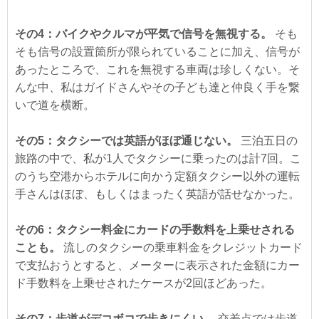
その4：バイクやクルマが平気で信号を無視する。
そも
そも信号の設置箇所が限られていることに加え、信号が
あったところで、これを無視する車両は珍しくない。そ
んな中、私はガイドさんやその子ども達と仲良く手を繋
いで道を横断。
その5：タクシーでは英語がほぼ通じない。
三泊五日の
旅路の中で、私が1人でタクシーに乗ったのは計7回。こ
のうち空港からホテルに向かう定額タクシー以外の運転
手さんはほぼ、もしくはまったく英語が話せなかった。
その6：タクシー料金にカードの手数料を上乗せされる
ことも。
流しのタクシーの乗車料金をクレジットカード
で支払おうとすると、メーターに表示された金額にカー
ド手数料を上乗せされたケースが2回ほどあった。
その7：歩道がデコボコで歩きにくい。
交差点では歩道