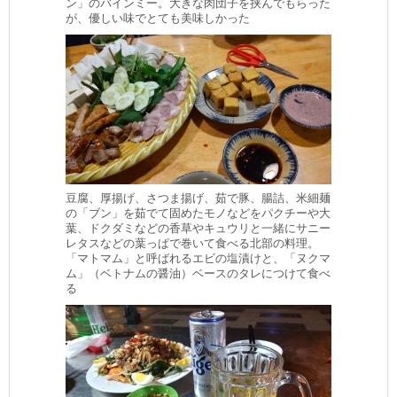
ン」のバインミー。大きな肉団子を挟んでもらった
が、優しい味でとても美味しかった
豆腐、厚揚げ、さつま揚げ、茹で豚、腸詰、米細麺
の「ブン」を茹でて固めたモノなどをパクチーや大
葉、ドクダミなどの香草やキュウリと一緒にサニー
レタスなどの葉っぱで巻いて食べる北部の料理。
「マトマム」と呼ばれるエビの塩漬けと、「ヌクマ
ム」（ベトナムの醤油）ベースのタレにつけて食べ
る