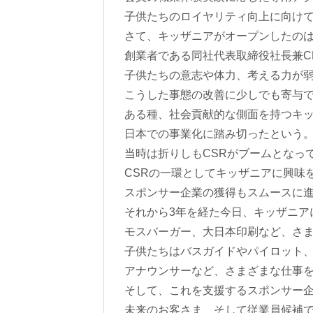
子供たちのロイヤリティ向上に向けて
さて、キッザニアがオープンしたのは2
創業者である同社代表取締役社長兼C
子供たちの意志や体力、考える力が
こうした事態の改善に少しでも寄与
ある種、社会貢献的な側面を持つキ
日本での事業化に踏み切ったという
当時は折りしもCSRがブームとなっ
CSRの一環としてキッザニアに興味
スポンサー企業の獲得もスムースに
それから3年を経た今日、キッザニア
モスバーガー、大日本印刷など、さ
子供たちはバスガイドやパイロット
アナウンサーなど、さまざまな仕事
そして、これを支援するスポンサー
未来のお客さま、そして従業員候補