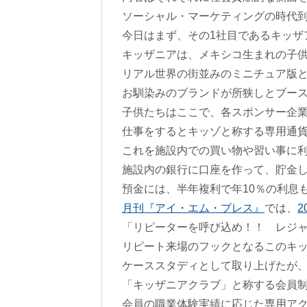
ソーシャル・マーケティングの時代
今日はまず、その1社目であるキッザ
キッザニアは、メキシコ生まれの子
リアル世界の街並みのミニチュア版
お馴染みのブランドが所狭しとブー
子供たちはここで、各スポンサー企
仕事をするとキッゾと称する専用通
これを施設内での買い物や習い事に
施設内の銀行に口座を作って、貯金
預金には、半年複利で年10％の利息
月刊『アイ・エム・プレス』
では、
2
「リピーターを呼び込め！！ レジ
リピート来場のフックとなるこのキ
ケーススタディとして取り上げたが
「キッザニアクラブ」と称する会員
会員の職業体験実績に応じた専用ア