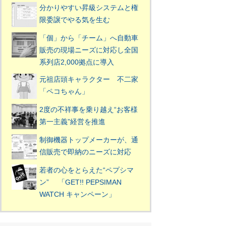
分かりやすい昇級システムと権
限委譲でやる気を生む
「個」から「チーム」へ自動車
販売の現場ニーズに対応し全国
系列店2,000拠点に導入
元祖店頭キャラクター 不二家
「ペコちゃん」
2度の不祥事を乗り越え“お客様
第一主義”経営を推進
制御機器トップメーカーが、通
信販売で即納のニーズに対応
若者の心をとらえた“ペプシマ
ン” 「GET!! PEPSIMAN
WATCH キャンペーン」