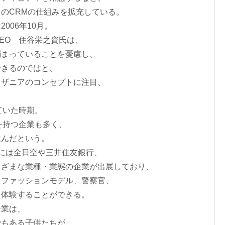
のCRMの仕組みを拡充している。
006年10月。
EO 住谷栄之資氏は、
弱まっていることを憂慮し、
できるのではと、
ッザニアのコンセプトに注目、
。
ていた時期。
を持つ企業も多く、
進んだという。
には全日空や三井住友銀行、
まざまな業種・業態の企業が出展しており、
、ファッションモデル、警察官、
を体験することができる。
企業は、
でもある子供たちが、