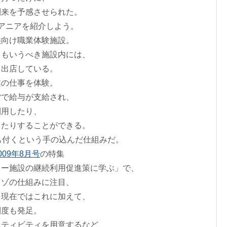
到来を予感させられた。
アニアを紹介しよう。
供向け職業体験施設。
ともいうべき施設内には、
ス出店している。
業の仕事を体験。
貨で給与が支給され、
利用したり、
したりすることができる。
も付くという手の込んだ仕組みだ。
009年8月号
の特集
ャー施設の継続利用促進策に学ぶ」で、
ッゾの仕組みに注目、
、現在ではこれに加えて、
制度も発足。
クティビティを用意するなど、