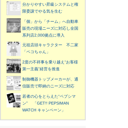
分かりやすい昇級システムと権
限委譲でやる気を生む
「個」から「チーム」へ自動車
販売の現場ニーズに対応し全国
系列店2,000拠点に導入
元祖店頭キャラクター 不二家
「ペコちゃん」
2度の不祥事を乗り越え“お客様
第一主義”経営を推進
制御機器トップメーカーが、通
信販売で即納のニーズに対応
若者の心をとらえた“ペプシマ
ン” 「GET!! PEPSIMAN
WATCH キャンペーン」