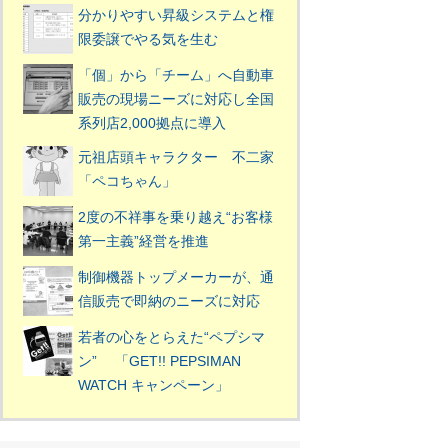
分かりやすい昇級システムと権
限委譲でやる気を生む
「個」から「チーム」へ自動車
販売の現場ニーズに対応し全国
系列店2,000拠点に導入
元祖店頭キャラクター 不二家
「ペコちゃん」
2度の不祥事を乗り越え“お客様
第一主義”経営を推進
制御機器トップメーカーが、通
信販売で即納のニーズに対応
若者の心をとらえた“ペプシマ
ン” 「GET!! PEPSIMAN
WATCH キャンペーン」