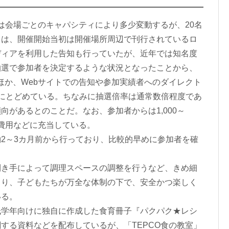
は会場ごとのキャパシティにより多少変動するが、20名
ては、開催開始当初は開催場所周辺で刊行されているロ
ディアを利用した告知も行っていたが、近年では知名度
抽選で参加者を決定するような状況となったことから、
ほか、Webサイトでの告知や参加実績者へのダイレクト
にとどめている。ちなみに抽選倍率は通常数倍程度であ
向があるとのことだ。なお、参加者からは1,000～
材費用などに充当している。
2～3カ月前から行っており、比較的早めに参加者を確
き手によって調理スペースの調整を行うなど、きめ細
より、子どもたちが万全な体制の下で、安全かつ楽しく
いる。
学年向けに独自に作成した食育冊子『パクパク★レシ
する資料などを配布しているが、「TEPCO食の教室」