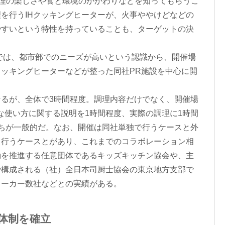
調理の楽しさや食と環境のかかわりなどを知ってもらうこ
を行うIHクッキングヒーターが、火事ややけどなどの
やすいという特性を持っていることも、ターゲットの決
では、都市部でのニーズが高いという認識から、開催場
クッキングヒーターなどが整った同社PR施設を中心に開
るが、全体で3時間程度。調理内容だけでなく、開催場
な使い方に関する説明を1時間程度、実際の調理に1時間
ちが一般的だ。なお、開催は同社単独で行うケースと外
て行うケースとがあり、これまでのコラボレーション相
動を推進する任意団体であるキッズキッチン協会や、主
で構成される（社）全日本司厨士協会の東京地方支部で
メーカー数社などとの実績がある。
体制を確立