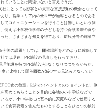
されていることは間違いないと言えそうだ。
同社にとっても顧客との貴重な直接接触の機会となって
であり、営業エリア内の全世帯が顧客となるものである
スしてコミュニケーションを行うことは難しいという側
て、例えば小学校低学年の子どもを持つ保護者層の食や
いった、さまざまな知見を得ており、環境分野の施策立
る今後の課題としては、開催場所をどのように確保して
社では現在、PR施設の見直しを行っており、
た調理施設を持つPR施設が少なくなりつつあるからだ。
前年度と比較して開催回数が減少する見込みとなってい
PCO食の教室」以外のイベントとのジョイントだ。例
識を高めてもらうことを目的に各地の小中学校などで
ているが、小中学校には基本的に家庭科などで使用する
ついて食育要素を含んだものとすることをひとつの検討