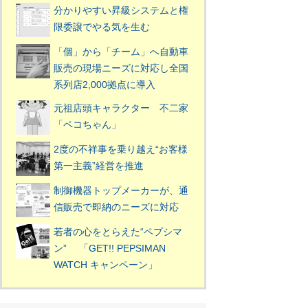
分かりやすい昇級システムと権
限委譲でやる気を生む
「個」から「チーム」へ自動車
販売の現場ニーズに対応し全国
系列店2,000拠点に導入
元祖店頭キャラクター 不二家
「ペコちゃん」
2度の不祥事を乗り越え“お客様
第一主義”経営を推進
制御機器トップメーカーが、通
信販売で即納のニーズに対応
若者の心をとらえた“ペプシマ
ン” 「GET!! PEPSIMAN
WATCH キャンペーン」