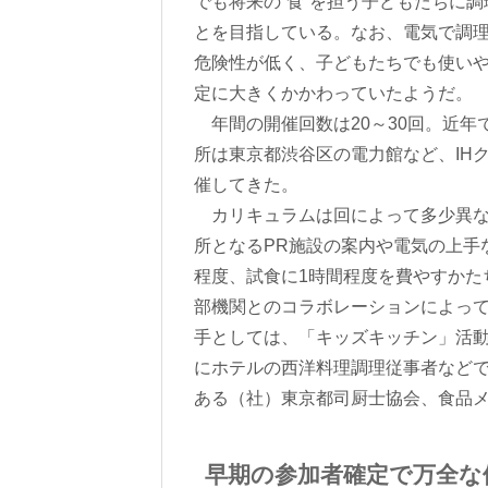
でも将来の“食”を担う子どもたちに
とを目指している。なお、電気で調理
危険性が低く、子どもたちでも使い
定に大きくかかわっていたようだ。
年間の開催回数は20～30回。近年
所は東京都渋谷区の電力館など、IH
催してきた。
カリキュラムは回によって多少異な
所となるPR施設の案内や電気の上手
程度、試食に1時間程度を費やすかた
部機関とのコラボレーションによっ
手としては、「キッズキッチン」活
にホテルの西洋料理調理従事者など
ある（社）東京都司厨士協会、食品
早期の参加者確定で万全な