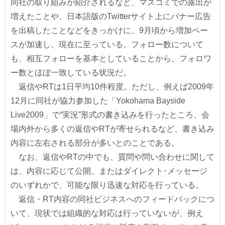
同社の取り組みが紹介されるなど、マスコミでの露出が
増えたことや、日本語版のTwitterサイト上にバナー広告
を出稿したことなどをきっかけに、9月頃から増加ペー
スが加速し、現在に至っている。フォロー数について
も、相互フォローを基本としていることから、フォロワ
ー数とほぼ一致している状況だ。
返信やRTは1日平均10件程度。ただし、例えば2009年
12月に同社が協力参加した「Yokohama Bayside
Live2009」で“実況”形式の書き込みを行ったところ、会
場内外から多くの返信やRTが寄せられるなど、書き込み
内容に左右される部分が多いとのことである。
なお、返信やRTの中でも、質問や問い合わせに関して
は、内容に応じて公開、またはダイレクト･メッセージ
のいずれかで、可能な限り迅速な対応を行っている。
返信・RT内容の同社ビジネスへのフィードバックにつ
いて、現状では組織的な対応は行っていないが、例え