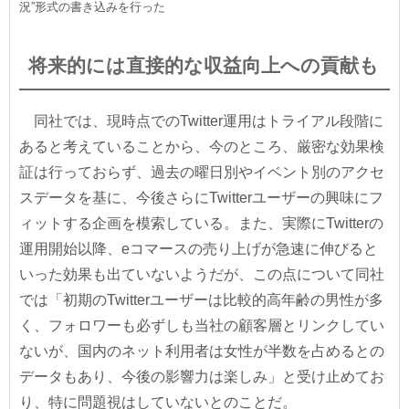
況”形式の書き込みを行った
将来的には直接的な収益向上への貢献も
同社では、現時点でのTwitter運用はトライアル段階に
あると考えていることから、今のところ、厳密な効果検
証は行っておらず、過去の曜日別やイベント別のアクセ
スデータを基に、今後さらにTwitterユーザーの興味にフ
ィットする企画を模索している。また、実際にTwitterの
運用開始以降、eコマースの売り上げが急速に伸びると
いった効果も出ていないようだが、この点について同社
では「初期のTwitterユーザーは比較的高年齢の男性が多
く、フォロワーも必ずしも当社の顧客層とリンクしてい
ないが、国内のネット利用者は女性が半数を占めるとの
データもあり、今後の影響力は楽しみ」と受け止めてお
り、特に問題視はしていないとのことだ。