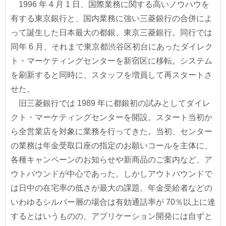
1996 年 4 月 1 日、国際業務に関する高いノウハウを
有する東京銀行と、国内業務に強い三菱銀行の合併によ
って誕生した日本最大の都銀、東京三菱銀行。同行では
同年 6 月、それまで東京都渋谷区初台にあったダイレク
ト・マーケティングセンターを新宿区に移転。システム
を刷新すると同時に、スタッフを増員して再スタートさ
せた。
旧三菱銀行では 1989 年に都銀初の試みとしてダイレ
クト・マーケティングセンターを開設。スタート当初か
ら全営業店を対象に業務を行ってきた。当初、センター
の業務は年金受取口座の指定のお願いコールを主体に、
各種キャンペーンのお知らせや新商品のご案内など、ア
ウトバウンドが中心であった。しかしアウトバウンドで
は日中の在宅率の低さが最大の課題。年金受給者などの
いわゆるシルバー層の場合は有効通話率が 70％以上に達
するとはいうものの、アプリケーション開発には自ずと