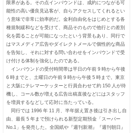
限界がある。その点インバウンドは、成約につながる可
能性の高い優良見込客が、自らアクセスしてくれるとい
う意味で非常に効率的だ。金利自由化をはじめとする各
種規制緩和などを受けて、商品そのもので他行との差別
化を図ることが可能になったという背景もあり、同行で
はマスメディア広告やダイレクトメールで個性的な商品
を告知し、それに対する問い合わせをインバウンドで受
け付ける体制を強化したのである。
インバウンドの受付時間帯は平日の午前 9 時から午後
6 時までと、土曜日の午前 9 時から午後 5 時まで。東京
と大阪にテレマーケッターと行員合わせて約 150 人が待
機し、コール数が増える広告出稿直後などにはスタッフ
を増員するなどして応対に当たっている。
同行では 1996 年 11 月、半年据え置き後は引き出し自
由、最長 5 年まで預けられる新型定期預金「スーパー
No.1」を発売した。全国紙や『週刊新潮』『週刊朝日』